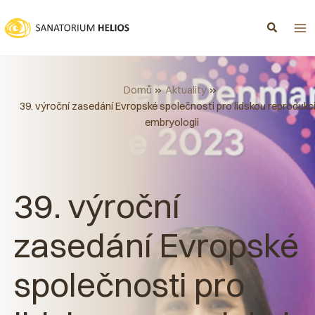
Přeskočit
na
obsah
Domů
Aktuality
39. výroční zasedání Evropské společnosti pro lidskou reprodukci
embryologii
39. výroční
zasedání Evropské
společnosti pro