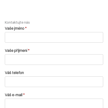
Kontaktujte nás
Kontaktní
Vaše jméno
*
formulář
Vaše příjmení
*
Váš telefon
Váš e-mail
*