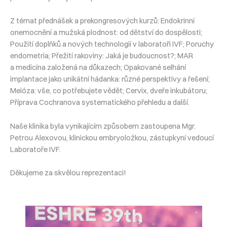
Z témat přednášek a prekongresových kurzů: Endokrinní
onemocnění a mužská plodnost: od dětství do dospělosti;
Použití doplňků a nových technologií v laboratoři IVF; Poruchy
endometria; Přežití rakoviny: Jaká je budoucnost?; MAR
a medicína založená na důkazech; Opakované selhání
implantace jako unikátní hádanka: různé perspektivy a řešení;
Meióza: vše, co potřebujete vědět; Cervix, dveře inkubátoru;
Příprava Cochranova systematického přehledu a další.
Naše klinika byla vynikajícím způsobem zastoupena Mgr.
Petrou Alexovou, klinickou embryoložkou, zástupkyní vedoucí
Laboratoře IVF.
Děkujeme za skvělou reprezentaci!