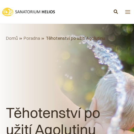
Přeskočit
na
obsah
Domů
Poradna
Těhotenství po užití Agolutinu
Těhotenství po
užití Agolutinu