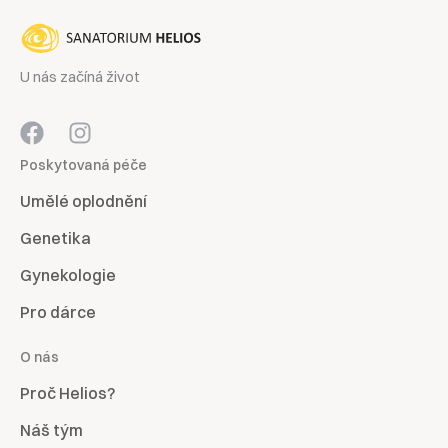
U nás začíná život
Poskytovaná péče
Umělé oplodnění
Genetika
Gynekologie
Pro dárce
O nás
Proč Helios?
Náš tým