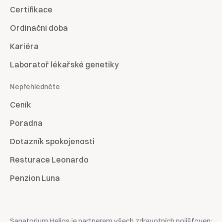
Certifikace
Ordinační doba
Kariéra
Laboratoř lékařské genetiky
Nepřehlédněte
Ceník
Poradna
Dotazník spokojenosti
Resturace Leonardo
Penzion Luna
Sanatorium Helios je partnerem všech zdravotních pojišťoven: