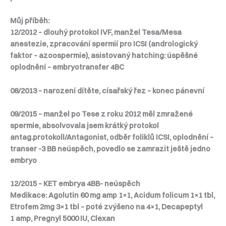
Můj příběh:
12/2012 – dlouhý protokol IVF, manžel Tesa/Mesa
anestezie, zpracování spermií pro ICSI (andrologický
faktor – azoospermie), asistovaný hatching: úspěšné
oplodnění – embryotransfer 4BC
08/2013 – narození dítěte, císařský řez – konec pánevní
09/2015 – manžel po Tese z roku 2012 měl zmražené
spermie, absolvovala jsem krátký protokol
antag.protokoll/Antagonist, odběr foliklů ICSI, oplodnění –
transer -3 BB neúspěch, povedlo se zamrazit ještě jedno
embryo
12/2015 – KET embrya 4BB- neúspěch
Medikace: Agolutin 60 mg amp 1×1, Acidum folicum 1×1 tbl,
Etrofem 2mg 3×1 tbl – poté zvýšeno na 4×1, Decapeptyl
1 amp, Pregnyl 5000 IU, Clexan