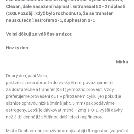
Clexan, dále nasazení náplastí: Estrahexal 50 – 2 náplasti
(100). Později, když bylo rozhodnuto, že se transfer
neuskuteční: estrofem 2×1, duphaston 2×1
Velmi děkuji za váš čas a názor.
Hezký den.
Mirka
Dobrý den, paní Mirko,
pakliže sliznice doroste do výšky 6mm, považujeme to
za dostatečné a transfer (KET) je možno provést. Vždy
preferujeme provedení KET v přirozeném cyklu, jen pokud je
sliznice opravdu nízká (méně jak 5,5 mm) pak podáváme
estrogeny. Lepší je dávkovat méně – 2mg 1-0-1, vyšší dávky
než 3 tbl denně již většinou další efekt nepřinesou.
Místo Duphastonu používáme nejčastěji Utrogestan (vaginální