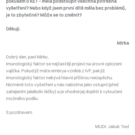
pokusem o KET – měla podstoupit všechna potřebná
vyšetření? Nebo když jsem první dítě měla bez problémů,
je to zbytečné? Může se to změnit?
Děkuji.
Mirka
Dobrý den, paní Mirko,
imunologický faktor se nejčastěji projeví na úrovni oplození
vajíčka. Pokud již máte embrya vzniklá z IVF, pak již
imunologický faktor nebývá hlavní příčinou neúspěchu.
Nicméně toto vyšetření u nás nabízíme jako vstupní (před
zahájením jakékoliv léčby) a je vhodné jej doplnit k vyloučení
možného podílu.
S pozdravem
MUDr. Jakub Texl