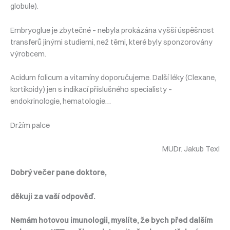
globule).
Embryoglue je zbytečné – nebyla prokázána vyšší úspěšnost
transferů jinými studiemi, než těmi, které byly sponzorovány
výrobcem.
Acidum folicum a vitamíny doporučujeme. Další léky (Clexane,
kortikoidy) jen s indikací příslušného specialisty –
endokrinologie, hematologie…
Držím palce
MUDr. Jakub Texl
Dobrý večer pane doktore,
děkuji za vaší odpověď.
Nemám hotovou imunologii, myslíte, že bych před dalším