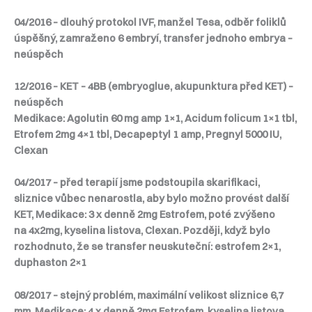
04/2016 – dlouhý protokol IVF, manžel Tesa, odběr foliklů
úspěšný, zamraženo 6 embryí, transfer jednoho embrya –
neúspěch
12/2016 – KET – 4BB (embryoglue, akupunktura před KET) –
neúspěch
Medikace: Agolutin 60 mg amp 1×1, Acidum folicum 1×1 tbl,
Etrofem 2mg 4×1 tbl, Decapeptyl 1 amp, Pregnyl 5000 IU,
Clexan
04/2017 – před terapií jsme podstoupila skarifikaci,
sliznice vůbec nenarostla, aby bylo možno provést další
KET, Medikace: 3 x denně 2mg Estrofem, poté zvýšeno
na 4x2mg, kyselina listova, Clexan. Později, když bylo
rozhodnuto, že se transfer neuskuteční: estrofem 2×1,
duphaston 2×1
08/2017 – stejný problém, maximální velikost sliznice 6,7
mm. Medikace: 4 x denně 2mg Estrofem, kyselina listova,