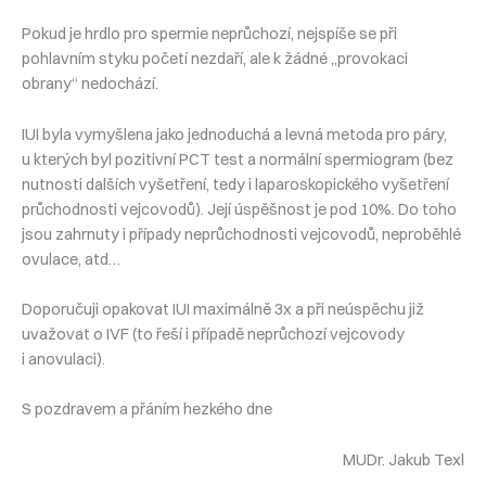
Pokud je hrdlo pro spermie neprůchozí, nejspíše se při
pohlavním styku početí nezdaří, ale k žádné „provokaci
obrany“ nedochází.
IUI byla vymyšlena jako jednoduchá a levná metoda pro páry,
u kterých byl pozitivní PCT test a normální spermiogram (bez
nutnosti dalších vyšetření, tedy i laparoskopického vyšetření
průchodnosti vejcovodů). Její úspěšnost je pod 10%. Do toho
jsou zahrnuty i případy neprůchodnosti vejcovodů, neproběhlé
ovulace, atd…
Doporučuji opakovat IUI maximálně 3x a při neúspěchu již
uvažovat o IVF (to řeší i případě neprůchozí vejcovody
i anovulaci).
S pozdravem a přáním hezkého dne
MUDr. Jakub Texl