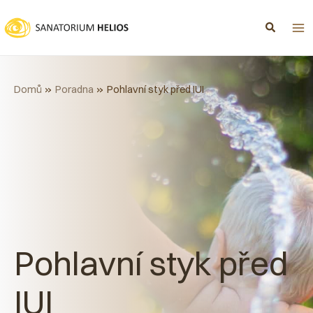
Přeskočit
na
obsah
Domů
Poradna
Pohlavní styk před IUI
Pohlavní styk před
IUI