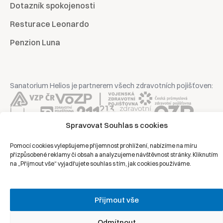
Dotazník spokojenosti
Resturace Leonardo
Penzion Luna
Sanatorium Helios je partnerem všech zdravotních pojišťoven:
Spravovat Souhlas s cookies
Copyright © 2026 | Všechna práva vyhrazena | Sanatorium Helios
Pomocí cookies vylepšujeme příjemnost prohlížení, nabízíme na míru
přizpůsobené reklamy či obsah a analyzujeme návštěvnost stránky. Kliknutím
na „Přijmout vše“ vyjadřujete souhlas s tím, jak cookies používáme.
Ochrana osobních údajů
Právní prohlášení
Přijmout vše
Zásady cookies
Odmítnout