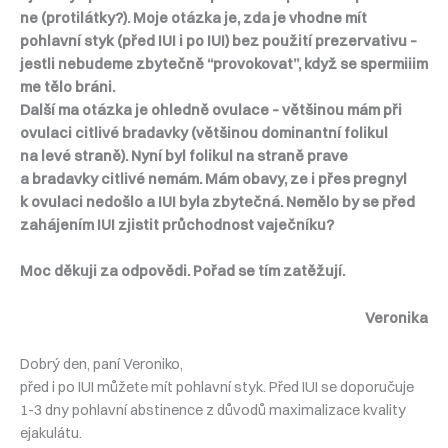
ne (protilátky?). Moje otázka je, zda je vhodne mít
pohlavní styk (před IUI i po IUI) bez použití prezervativu –
jestli nebudeme zbytečně “provokovat”, když se spermiiim
me tělo bráni.
Další ma otázka je ohledně ovulace – většinou mám při
ovulaci citlivé bradavky (většinou dominantní folikul
na levé straně). Nyní byl folikul na straně prave
a bradavky citlivé nemám. Mám obavy, ze i přes pregnyl
k ovulaci nedošlo a IUI byla zbytečná. Nemělo by se před
zahájením IUI zjistit průchodnost vaječníku?
Moc děkuji za odpovědi. Pořad se tím zatěžují.
Veronika
Dobrý den, paní Veroniko,
před i po IUI můžete mít pohlavní styk. Před IUI se doporučuje
1-3 dny pohlavní abstinence z důvodů maximalizace kvality
ejakulátu.