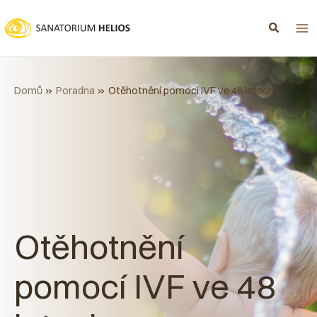
Přeskočit
na
obsah
Domů
Poradna
Otěhotnění pomocí IVF ve 48 letech
Otěhotnění
pomocí IVF ve 48