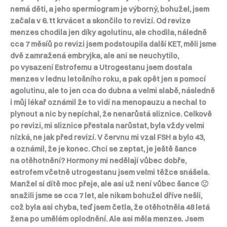
nemá děti, a jeho spermiogram je výborný, bohužel, jsem
začala v 6. tt krvácet a skončilo to revizí. Od revize
menzes chodila jen díky agolutinu, ale chodila, náledně
cca 7 měsíů po revizi jsem podstoupila další KET, měli jsme
dvě zamražená embryjka, ale ani se neuchytilo,
po vysazení Estrofemu a Utrogestanu jsem dostala
menzes v lednu letošního roku, a pak opět jen s pomocí
agolutinu, ale to jen cca do dubna a velmi slabě, následně
i můj lékař oznámil že to vidí na menopauzu a nechal to
plynout a nic by nepíchal, že nenarůstá sliznice. Celkově
po revizi, mi sliznice přestala narůstat, byla vždy velmi
nízká, ne jak před revizí. V červnu mi vzal FSH a bylo 43,
a oznámil, že je konec. Chci se zeptat, je ještě šance
na otěhotnění? Hormony mi nedělají vůbec dobře,
estrofem včetně utrogestanu jsem velmi těžce snášela.
Manžel si dítě moc přeje, ale asi už není vůbec šance 🙁
snažili jsme se cca 7 let, ale nikam bohužel dříve nešli,
což byla asi chyba, teď jsem četla, že otěhotněla 48 letá
žena po umělém oplodnění. Ale asi měla menzes. Jsem