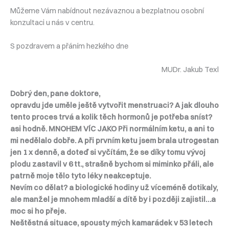
Můžeme Vám nabídnout nezávaznou a bezplatnou osobní
konzultaci u nás v centru.
S pozdravem a přáním hezkého dne
MUDr. Jakub Texl
Dobrý den, pane doktore,
opravdu jde uměle ještě vytvořit menstruaci? A jak dlouho
tento proces trvá a kolik těch hormonů je potřeba sníst?
asi hodně. MNOHEM VÍC JAKO Při normálním ketu, a ani to
mi nedělalo dobře. A při prvním ketu jsem brala utrogestan
jen 1 x denně, a doteď si vyčítám, že se díky tomu vývoj
plodu zastavil v 6 tt., strašně bychom si miminko přáli, ale
patrně moje tělo tyto léky neakceptuje.
Nevím co dělat? a biologické hodiny už víceméně dotikaly,
ale manžel je mnohem mladší a dítě by i později zajistil…a
moc si ho přeje.
Neštěstná situace, spousty mých kamarádek v 53 letech