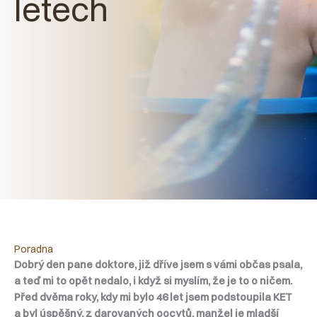
letech
Poradna
Dobrý den pane doktore, již dříve jsem s vámi občas psala,
a teď mi to opět nedalo, i když si myslím, že je to o ničem.
Před dvěma roky, kdy mi bylo 46 let jsem podstoupila KET
a byl úspěšný, z darovaných oocytů, manžel je mladší