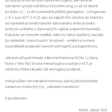
by byla jistě nutná vyšší dávka estrogenů, ale nikterak
závratně vysoká (většinou Estrofem 2mg 1x až 2x denně
po dobu 12 – 14 dní a následně přidání gestagenu – Utrogestan
1-0-1 a po KET 2-0-2), aby se zajistil růst sliznice do které by
se následně provedl transfer darovaného embrya (nebo
embrya vzniklého z darovaných vajíček a spermií manžela).
Pokud by se transfer nedělal, nebo by nebyl úspěšný, nastalo
by následně „menstruační“ krvácení – uměle vytvořené
na podkladě podávání zevních estrogenů a progesteronu.
Jak jsem již psal minule, zákonná hranice je 50 let. I u ženy,
která v této fázi života menstruuje a uvažuje o KET, je
většinou třeba tak jako tak estrogeny podávat….
Pokud vůbec netolerujete hormony, pak by ještě poslední
variantou mohlo být tzv. „náhradní mateřství“.
S pozdravem
MUDr. Jakub Texl