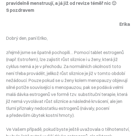
pravidelně menstruují, a já již od revize téměř nic 🙁
S pozdravem
Erika
Dobrý den, paní Eriko,
zřejmě jsme se špatně pochopili… Pomocí tablet estrogenů
(např. Estrofem), lze zajistit růst sliznice i u ženy, která již
cyklus nemá a je v přechodu. Za normálních okolnosti toto
není třeba provádět, jelikož růst sliznice je již v tomto období
nežádoucí. Pouze pokud se u ženy kolem menopauzy objevují
silné potíže související s menopauzou, pak se podává velmi
malá dávka estrogenů ve formě tzv. substituční terapie, která
již nemá vyvolávat růst sliznice a následné krvácení, ale jen
tlumí příznaky nedostatku estrogenů (návaly, pocení
a především úbytek kostní hmoty).
Ve Vašem případě, pokud byste ještě uvažovala o těhotenství,