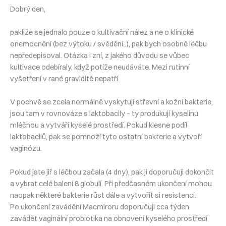
Dobrý den,
pakliže se jednalo pouze o kultivační nález a ne o klinické
onemocnění (bez výtoku / svědění..), pak bych osobně léčbu
nepředepisoval. Otázka i zní, z jakého důvodu se vůbec
kultivace odebíraly, když potíže neudáváte. Mezi rutinní
vyšetření v rané graviditě nepatří.
V pochvě se zcela normálně vyskytují střevní a kožní bakterie,
jsou tam v rovnováze s laktobacily – ty produkují kyselinu
mléčnou a vytváří kyselé prostředí. Pokud klesne podíl
laktobacilů, pak se pomnoží tyto ostatní bakterie a vytvoří
vaginózu.
Pokud jste jiř s léčbou začala (4 dny), pak ji doporučuji dokončit
a vybrat celé balení 8 globulí. Při předčasném ukončení mohou
naopak některé bakterie růst dále a vytvořit si resistenci.
Po ukončení zavádění Macmiroru doporučuji cca týden
zavádět vaginální probiotika na obnovení kyselého prostředí