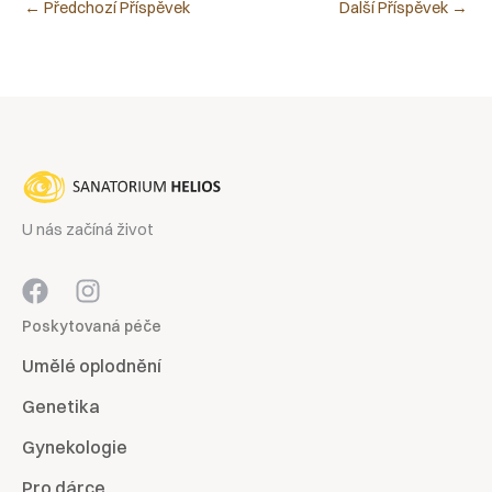
←
Předchozí Příspěvek
Další Příspěvek
→
U nás začíná život
Poskytovaná péče
Umělé oplodnění
Genetika
Gynekologie
Pro dárce