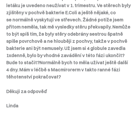
letáku je uvedeno neužívat v 1. trimestru. Ve stěrech byly
zjištěny v pochvě bakterie E.Coli a ještě nějaké, co
se normálně vyskytují ve střevech. Žádné potíže jsem
přitom neměla, tak mě vysledky stěru překvapily. Nemůže
to být spíš tím, že byly stěry odebrány sestrou špatně
spíše povrchově a ne hlouběji z pochvy, takže v pochvě
bakterie ani být nemusely. Už jsem si 4 globule zavedla
1xdenně, bylo by vhodné zavádění v této fázi ukončit?
Bude to stačit?Normálně bych to měla užívat ještě další
4 dny. Mám v léčbě s Macmirorerm v takto ranné fázi
těhotenství pokračovat?
Děkuji za odpověď
Linda