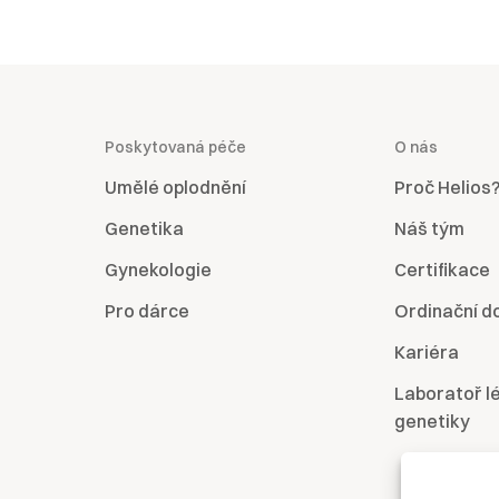
Poskytovaná péče
O nás
Umělé oplodnění
Proč Helios
Genetika
Náš tým
Gynekologie
Certifikace
Pro dárce
Ordinační d
Kariéra
Laboratoř l
genetiky