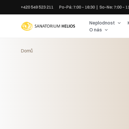
Přeskočit
+420 549 523 211
Po–Pá: 7:00 – 16:30 | So–Ne: 7:00 – 1
na
obsah
Neplodnost
O nás
Domů