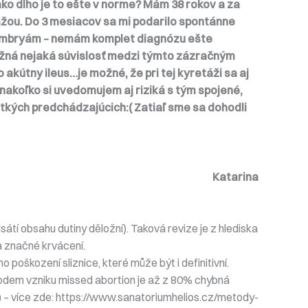
 ako dlho je to ešte v norme? Mám 38 rokov a za
ážou. Do 3 mesiacov sa mi podarilo spontánne
ti embryám – nemám komplet diagnózu ešte
možná nejaká súvislosť medzi týmto zázračným
kútny ileus…je možné, že pri tej kyretáži sa aj
e nakoľko si uvedomujem aj riziká s tým spojené,
etkých predchádzajúcich:( Zatiaľ sme sa dohodli
Katarina
sátí obsahu dutiny děložní). Taková revize je z hlediska
a značné krvácení.
poškození sliznice, které může být i definitivní.
vodem vzniku missed abortion je až z 80% chybná
 – více zde: https://www.sanatoriumhelios.cz/metody-