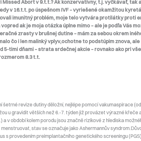
Missed Abort v 9.t.t.? Ak konzervatívny, t.j. vyčkávať, tak
edy v 16.t.t. po úspešnom IVF – vyriešené okamžitou kyret
ikovali imunitný problém, moje telo vytvára protilátky pro
a vopred ak je moja otázka úplne mimo – ale je podľa Vás 
ačné zrasty v brušnej dutine – mám za sebou okrem iného a
 malo čo i len malinký vplyv,ochotne to podstúpim znova, al
d 5-timi dňami – strata srdečnej akcie – rovnako ako pri vš
ozmerom 8.3 t.t.
ení šetrné revize dutiny děložní, nejlépe pomocí vakumaspirace (od
ou u gravidit větších než 6.-7. týden již provázet výrazné křeče 
) a v období kolem porodu jsou značně rizikové z hlediska možného 
udete menstruovat, stav se označuje jako Ashermannův syndrom.Dů
us s provedením preimplantačního genetického screeningu (PGS)