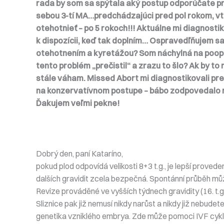
rada by som sa spýtala aký postup odporúčate pri 
sebou 3-tí MA…predchádzajúci pred pol rokom, vt
otehotnieť – po 5 rokoch!!! Aktuálne mi diagnost
k dispozícii, keď tak doplním… Ospravedľňujem s
otehotnením a kyretážou? Som náchylná na pooper
tento problém „prečistil“ a zrazu to šlo? Ak by to
stále váham. Missed Abort mi diagnostikovali pre
na konzervatívnom postupe – bábo zodpovedalo r
Ďakujem veľmi pekne!
Dobrý den, paní Kataríno,
pokud plod odpovídá velikosti 8+3 t.g., je lepší proved
dalších gravidit zcela bezpečná. Spontánní průběh můž
Revize prováděné ve vyšších týdnech gravidity (16. t.g.
Sliznice pak již nemusí nikdy narůst a nikdy již neb
genetika vzniklého embrya. Zde může pomoci IVF cykl