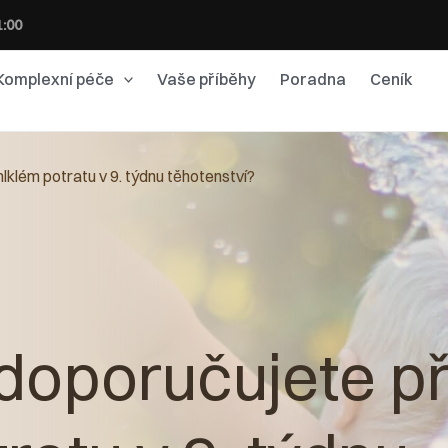
1:00
Komplexní péče
Vaše příběhy
Poradna
Ceník
lklém potratu v 9. týdnu těhotenství?
doporučujete př