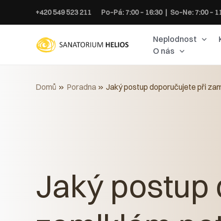
Přeskočit
+420 549 523 211
Po–Pá: 7:00 – 16:30 | So–Ne: 7:00 – 1
na
obsah
Neplodnost
O nás
Domů
Poradna
Jaký postup doporučujete při zam
Jaký postup 