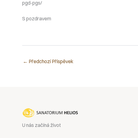
pgd-pgs/
S pozdravem
←
Předchozí Příspěvek
U nás začíná život