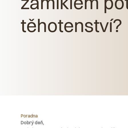
zamlklém pot
těhotenství?
Poradna
Dobrý deň,