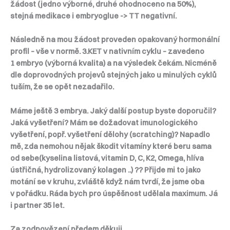
žádost (jedno výborné, druhé ohodnoceno na 50%),
stejná medikace i embryoglue -> TT negativní.
Následně na mou žádost proveden opakovaný hormonální
profil – vše v normě. 3.KET v nativním cyklu – zavedeno
1 embryo (výborná kvalita) a na výsledek čekám. Nicméně
dle doprovodných projevů stejných jako u minulých cyklů
tuším, že se opět nezadařilo.
Máme ještě 3 embrya. Jaký další postup byste doporučil?
Jaká vyšetření? Mám se dožadovat imunologického
vyšetření, popř. vyšetření dělohy (scratching)? Napadlo
mě, zda nemohou nějak škodit vitamíny které beru sama
od sebe(kyselina listová, vitamin D, C, K2, Omega, hlíva
ústřičná, hydrolizovaný kolagen ..) ?? Přijde mi to jako
motání se v kruhu, zvláště když nám tvrdí, že jsme oba
v pořádku. Ráda bych pro úspěšnost udělala maximum. Já
i partner 35 let.
Za zodpovězení předem děkuji.