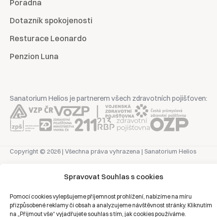
Poradna
Dotazník spokojenosti
Resturace Leonardo
Penzion Luna
Sanatorium Helios je partnerem všech zdravotních pojišťoven:
Copyright © 2026 | Všechna práva vyhrazena | Sanatorium Helios
Ochrana osobních údajů
Spravovat Souhlas s cookies
Pomocí cookies vylepšujeme příjemnost prohlížení, nabízíme na míru
Právní prohlášení
přizpůsobené reklamy či obsah a analyzujeme návštěvnost stránky. Kliknutím
Zásady cookies
na „Přijmout vše“ vyjadřujete souhlas s tím, jak cookies používáme.