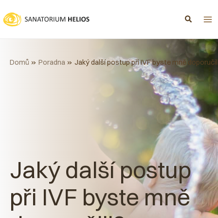
Přeskočit
na
obsah
Domů
Poradna
Jaký další postup při IVF byste mně doporučil
Jaký další postup
při IVF byste mně