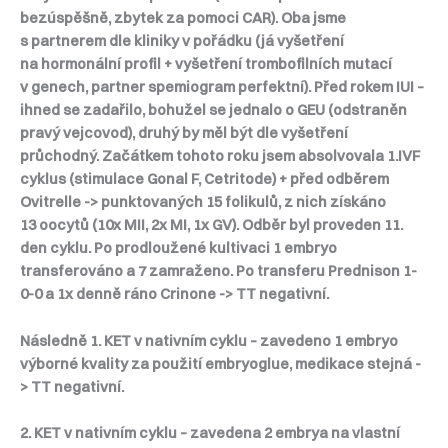
bezúspěšně, zbytek za pomoci CAR). Oba jsme
s partnerem dle kliniky v pořádku (já vyšetření
na hormonální profil + vyšetření trombofilních mutací
v genech, partner spemiogram perfektní). Před rokem IUI –
ihned se zadařilo, bohužel se jednalo o GEU (odstraněn
pravý vejcovod), druhý by měl být dle vyšetření
průchodný. Začátkem tohoto roku jsem absolvovala 1.IVF
cyklus (stimulace Gonal F, Cetritode) + před odběrem
Ovitrelle -> punktovaných 15 folikulů, z nich získáno
13 oocytů (10x MII, 2x MI, 1x GV). Odběr byl proveden 11.
den cyklu. Po prodloužené kultivaci 1 embryo
transferováno a 7 zamraženo. Po transferu Prednison 1-
0-0 a 1x denně ráno Crinone -> TT negativní.
Následně 1. KET v nativním cyklu – zavedeno 1 embryo
výborné kvality za použití embryoglue, medikace stejná -
> TT negativní.
2. KET v nativním cyklu – zavedena 2 embrya na vlastní