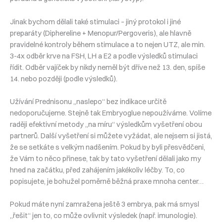
Jinak bychom dělali také stimulaci – jiný protokol i jiné
preparáty (Diphereline + Menopur/Pergoveris), ale hlavně
pravidelné kontroly během stimulace a to nejen UTZ, ale min.
3-4x odběr krve na FSH, LH a E2 a podle výsledků stimulaci
řídit. Odběr vajíček by nikdy neměl být dříve než 13. den, spíše
14. nebo později (podle výsledků).
Užívání Prednisonu „naslepo“ bez indikace určitě
nedoporučujeme. Stejně tak Embryoglue nepoužíváme. Volíme
raději efektivní metody „na míru“ výsledkům vyšetření obou
partnerů. Další vyšetření si můžete vyžádat, ale nejsem si jistá,
že se setkáte s velkým nadšením. Pokud by byli přesvědčeni,
že Vám to něco přinese, tak by tato vyšetření dělali jako my
hned na začátku, před zahájením jakékoliv léčby. To, co
popisujete, je bohužel poměrně běžná praxe mnoha center…
Pokud máte nyní zamražena ještě 3 embrya, pak má smysl
„řešit“ jen to, co může ovlivnit výsledek (např. imunologie).