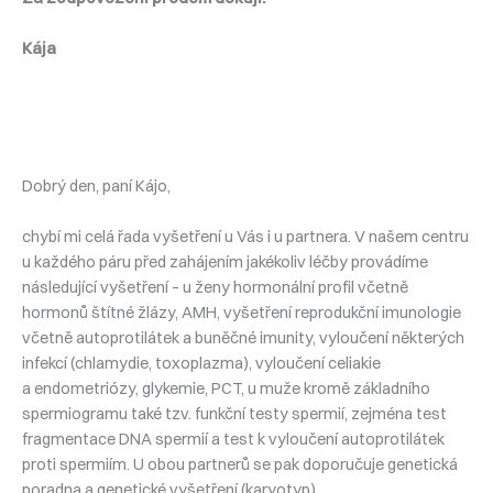
Kája
Dobrý den, paní Kájo,
chybí mi celá řada vyšetření u Vás i u partnera. V našem centru
u každého páru před zahájením jakékoliv léčby provádíme
následující vyšetření – u ženy hormonální profil včetně
hormonů štítné žlázy, AMH, vyšetření reprodukční imunologie
včetně autoprotilátek a buněčné imunity, vyloučení některých
infekcí (chlamydie, toxoplazma), vyloučení celiakie
a endometriózy, glykemie, PCT, u muže kromě základního
spermiogramu také tzv. funkční testy spermií, zejména test
fragmentace DNA spermií a test k vyloučení autoprotilátek
proti spermiím. U obou partnerů se pak doporučuje genetická
poradna a genetické vyšetření (karyotyp).