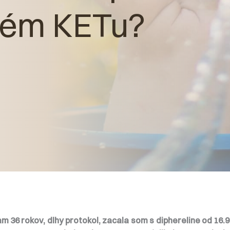
ném KETu?
 36 rokov, dlhy protokol, zacala som s diphereline od 16.9.