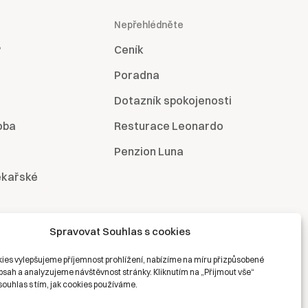
Nepřehlédněte
?
Ceník
Poradna
Dotazník spokojenosti
oba
Resturace Leonardo
Penzion Luna
ékařské
Spravovat Souhlas s cookies
ies vylepšujeme příjemnost prohlížení, nabízíme na míru přizpůsobené
bsah a analyzujeme návštěvnost stránky. Kliknutím na „Přijmout vše“
souhlas s tím, jak cookies používáme.