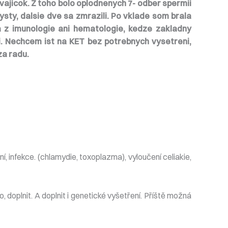
h vajicok. Z toho bolo oplodnenych 7- odber spermii
ysty, dalsie dve sa zmrazili. Po vklade som brala
 z imunologie ani hematologie, kedze zakladny
i. Nechcem ist na KET bez potrebnych vysetreni,
za radu.
í, infekce. (chlamydie, toxoplazma), vyloučení celiakie,
 doplnit. A doplnit i genetické vyšetření. Příště možná