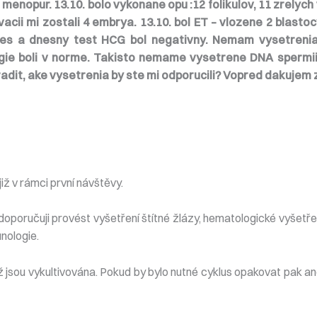
U menopur. 13.10. bolo vykonane opu :12 folikulov, 11 zrelyc
acii mi zostali 4 embrya. 13.10. bol ET – vlozene 2 blastoc
zes a dnesny test HCG bol negativny. Nemam vysetrenia
ogie boli v norme. Takisto nemame vysetrene DNA spermi
adit, ake vysetrenia by ste mi odporucili? Vopred dakujem 
ž v rámci první návštěvy.
doporučuji provést vyšetření štítné žlázy, hematologické vyšetřen
nologie.
 jsou vykultivována. Pokud by bylo nutné cyklus opakovat pak ano,