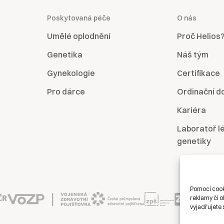
Poskytovaná péče
O nás
Umělé oplodnění
Proč Helios
Genetika
Náš tým
Gynekologie
Certifikace
Pro dárce
Ordinační d
Kariéra
Laboratoř l
genetiky
Pomocí cook
reklamy či o
vyjadřujete 