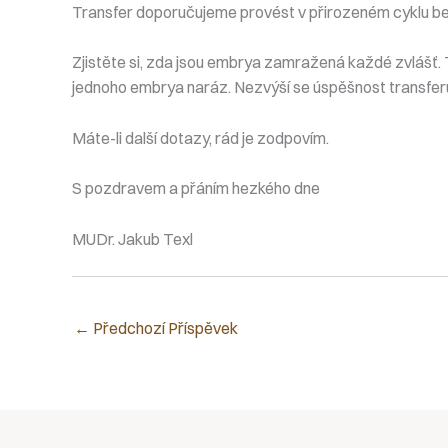
Transfer doporučujeme provést v přirozeném cyklu bez
Zjistěte si, zda jsou embrya zamražená každé zvlášť. T
jednoho embrya naráz. Nezvýší se úspěšnost transferů,
Máte-li další dotazy, rád je zodpovím.
S pozdravem a přáním hezkého dne
MUDr. Jakub Texl
←
Předchozí Příspěvek