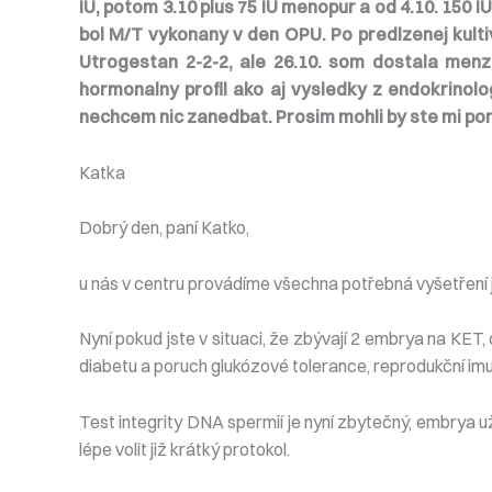
IU, potom 3.10 plus 75 IU menopur a od 4.10. 150 I
bol M/T vykonany v den OPU. Po predlzenej kultiv
Utrogestan 2-2-2, ale 26.10. som dostala men
hormonalny profil ako aj vysledky z endokrinol
nechcem nic zanedbat. Prosim mohli by ste mi por
Katka
Dobrý den, paní Katko,
u nás v centru provádíme všechna potřebná vyšetření ji
Nyní pokud jste v situaci, že zbývají 2 embrya na KET, 
diabetu a poruch glukózové tolerance, reprodukční imu
Test integrity DNA spermií je nyní zbytečný, embrya už
lépe volit již krátký protokol.