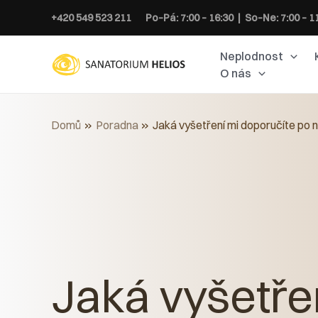
Přeskočit
+420 549 523 211
Po–Pá: 7:00 – 16:30 | So–Ne: 7:00 – 1
na
obsah
Neplodnost
O nás
Domů
Poradna
Jaká vyšetření mi doporučíte p
Jaká vyšetře