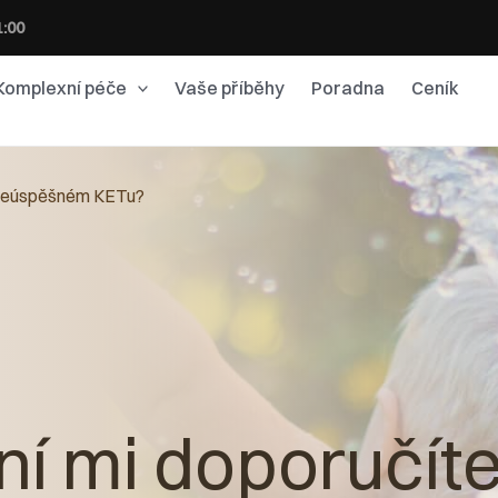
1:00
Komplexní péče
Vaše příběhy
Poradna
Ceník
o neúspěšném KETu?
ní mi doporučít