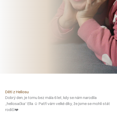
Děti z Heliosu
Dobrý den, je tomu bez mála 6 let, kdy se nám narodila
„heliosačka“ Ella ☺️ Patří vám velké díky, že jsme se mohli stát
rodiči❤️