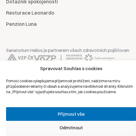
Dotazník spokojenosti
Resturace Leonardo
Penzion Luna
Sanatorium Helios je partnerem všech zdravotních pojišťoven:
Spravovat Souhlas s cookies
Pomocí cookies vylepšujeme příjemnost prohlížení, nabízíme na míru
Copyright © 2026 | Všechna práva vyhrazena | Sanatorium Helios
přizpůsobené reklamy či obsah a analyzujeme návštěvnost stránky. Kliknutím
na „Přijmout vše“ vyjadřujete souhlas s tím, jak cookies používáme.
Ochrana osobních údajů
Právní prohlášení
Přijmout vše
Zásady cookies
Odmítnout