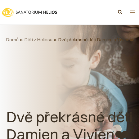
Přeskočit
na
obsah
Domů
Děti z Heliosu
Dvě překrásné děti Damien a Vivien❤️
Dvě překrásné děti
Damien a Vivien❤️