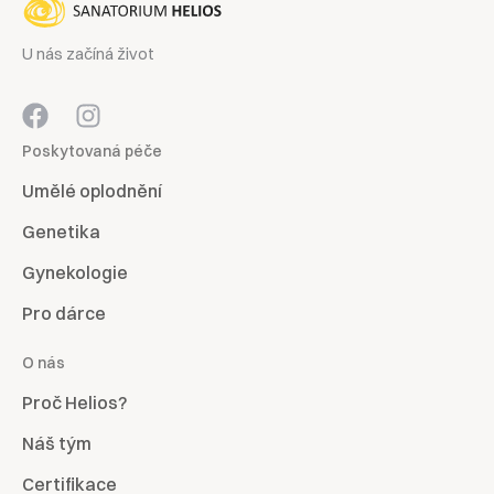
U nás začíná život
Poskytovaná péče
Umělé oplodnění
Genetika
Gynekologie
Pro dárce
O nás
Proč Helios?
Náš tým
Certifikace