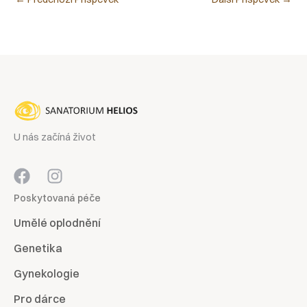
U nás začíná život
Poskytovaná péče
Umělé oplodnění
Genetika
Gynekologie
Pro dárce