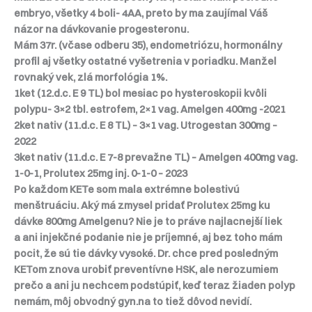
embryo, všetky 4 boli- 4AA, preto by ma zaujímal Váš
názor na dávkovanie progesteronu.
Mám 37r. (včase odberu 35), endometriózu, hormonálny
profil aj všetky ostatné vyšetrenia v poriadku. Manžel
rovnaký vek, zlá morfológia 1%.
1ket (12.d.c. E 9 TL) bol mesiac po hysteroskopii kvôli
polypu- 3×2 tbl. estrofem, 2×1 vag. Amelgen 400mg -2021
2ket nativ (11.d.c. E 8 TL) – 3×1 vag. Utrogestan 300mg –
2022
3ket nativ (11.d.c. E 7-8 prevažne TL) – Amelgen 400mg vag.
1-0-1, Prolutex 25mg inj. 0-1-0 – 2023
Po každom KETe som mala extrémne bolestivú
menštruáciu. Aký má zmysel pridať Prolutex 25mg ku
dávke 800mg Amelgenu? Nie je to práve najlacnejší liek
a ani injekčné podanie nie je príjemné, aj bez toho mám
pocit, že sú tie dávky vysoké. Dr. chce pred posledným
KETom znova urobiť preventívne HSK, ale nerozumiem
prečo a ani ju nechcem podstúpiť, keď teraz žiaden polyp
nemám, môj obvodný gyn.na to tiež dôvod nevidí.