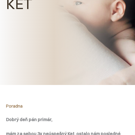
KET
Poradna
Dobrý deň pán primár,
mám za sebou 3x neúspešný Ket, ostalo nám posledné