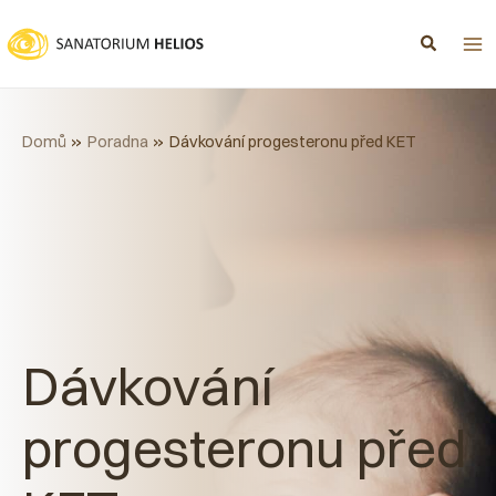
Přeskočit
na
obsah
Domů
Poradna
Dávkování progesteronu před KET
Dávkování
progesteronu před