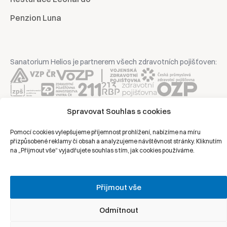
Penzion Luna
Sanatorium Helios je partnerem všech zdravotních pojišťoven:
Spravovat Souhlas s cookies
Copyright © 2026 | Všechna práva vyhrazena | Sanatorium Helios
Pomocí cookies vylepšujeme příjemnost prohlížení, nabízíme na míru
přizpůsobené reklamy či obsah a analyzujeme návštěvnost stránky. Kliknutím
Ochrana osobních údajů
na „Přijmout vše“ vyjadřujete souhlas s tím, jak cookies používáme.
Právní prohlášení
Zásady cookies
Přijmout vše
Odmítnout