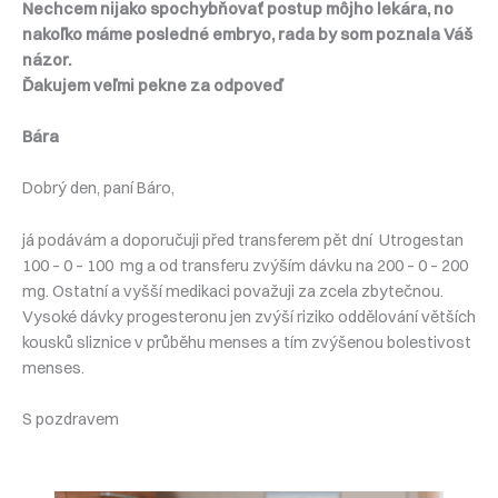
Nechcem nijako spochybňovať postup môjho lekára, no
nakoľko máme posledné embryo, rada by som poznala Váš
názor.
Ďakujem veľmi pekne za odpoveď
Bára
Dobrý den, paní Báro,
já podávám a doporučuji před transferem pět dní Utrogestan
100 – 0 – 100 mg a od transferu zvýším dávku na 200 – 0 – 200
mg. Ostatní a vyšší medikaci považuji za zcela zbytečnou.
Vysoké dávky progesteronu jen zvýší riziko oddělování větších
kousků sliznice v průběhu menses a tím zvýšenou bolestivost
menses.
S pozdravem