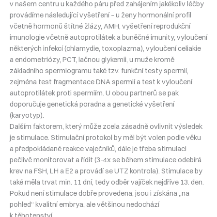
v našem centru u každého páru před zahájením jakékoliv léčby
provádíme následující vyšetření – u ženy hormonální profil
včetně hormonů štítné žlázy, AMH, vyšetření reprodukční
imunologie včetně autoprotilátek a buněčné imunity, vyloučení
některých infekcí (chlamydie, toxoplazma), vyloučení celiakie
a endometriózy, PCT, lačnou glykemii, u muže kromě
základního spermiogramu také tzv. funkční testy spermií,
zejména test fragmentace DNA spermií a test k vyloučení
autoprotilátek proti spermiím. U obou partnerů se pak
doporučuje genetická poradna a genetické vyšetření
(karyotyp).
Dalším faktorem, který může zcela zásadně ovlivnit výsledek
je stimulace. Stimulační protokol by měl být volen podle věku
a předpokládané reakce vaječníků, dále je třeba stimulaci
pečlivě monitorovat a řídit (3-4x se během stimulace odebírá
krev na FSH, LH a E2 a provádí se UTZ kontrola). Stimulace by
také měla trvat min. 11 dní, tedy odběr vajíček nejdříve 13. den.
Pokud není stimulace dobře provedena, jsou i získána „na
pohled“ kvalitní embrya, ale většinou nedochází
k těhotenství…