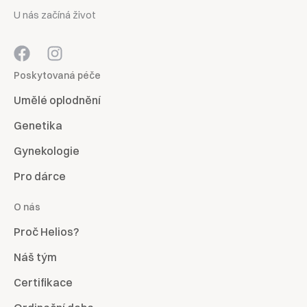
U nás začíná život
Poskytovaná péče
Umělé oplodnění
Genetika
Gynekologie
Pro dárce
O nás
Proč Helios?
Náš tým
Certifikace