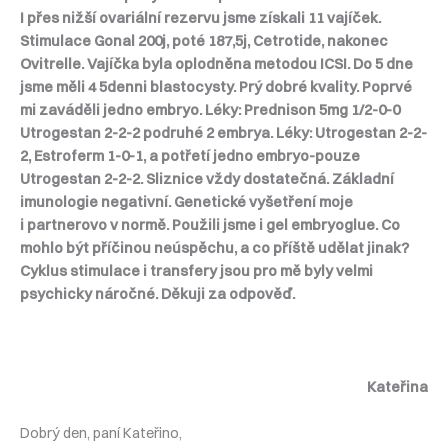
I přes nižší ovariální rezervu jsme získali 11 vajíček.
Stimulace Gonal 200j, poté 187,5j, Cetrotide, nakonec
Ovitrelle. Vajíčka byla oplodněna metodou ICSI. Do 5 dne
jsme měli 4 5denni blastocysty. Prý dobré kvality. Poprvé
mi zaváděli jedno embryo. Léky: Prednison 5mg 1/2-0-0
Utrogestan 2-2-2 podruhé 2 embrya. Léky: Utrogestan 2-2-
2, Estroferm 1-0-1, a potřetí jedno embryo-pouze
Utrogestan 2-2-2. Sliznice vždy dostatečná. Základní
imunologie negativní. Genetické vyšetření moje
i partnerovo v normě. Použili jsme i gel embryoglue. Co
mohlo být příčinou neúspěchu, a co příště udělat jinak?
Cyklus stimulace i transfery jsou pro mě byly velmi
psychicky náročné. Děkuji za odpověď.
Kateřina
Dobrý den, paní Kateřino,