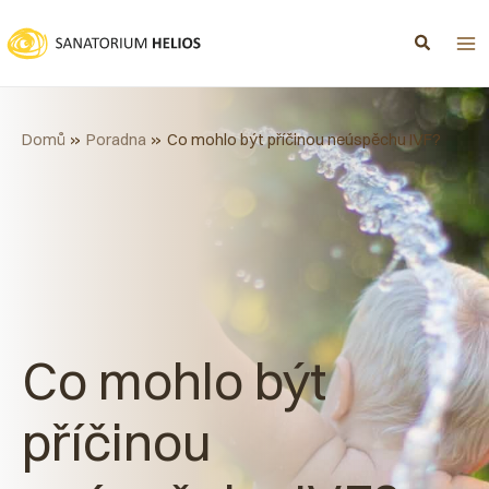
Přeskočit
na
obsah
Domů
Poradna
Co mohlo být příčinou neúspěchu IVF?
Co mohlo být
příčinou