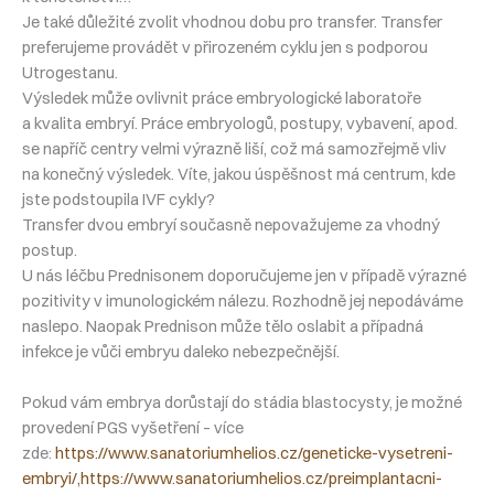
Je také důležité zvolit vhodnou dobu pro transfer. Transfer
preferujeme provádět v přirozeném cyklu jen s podporou
Utrogestanu.
Výsledek může ovlivnit práce embryologické laboratoře
a kvalita embryí. Práce embryologů, postupy, vybavení, apod.
se napříč centry velmi výrazně liší, což má samozřejmě vliv
na konečný výsledek. Víte, jakou úspěšnost má centrum, kde
jste podstoupila IVF cykly?
Transfer dvou embryí současně nepovažujeme za vhodný
postup.
U nás léčbu Prednisonem doporučujeme jen v případě výrazné
pozitivity v imunologickém nálezu. Rozhodně jej nepodáváme
naslepo. Naopak Prednison může tělo oslabit a případná
infekce je vůči embryu daleko nebezpečnější.
Pokud vám embrya dorůstají do stádia blastocysty, je možné
provedení PGS vyšetření – více
zde:
https://www.sanatoriumhelios.cz/geneticke-vysetreni-
embryi/,
https://www.sanatoriumhelios.cz/preimplantacni-