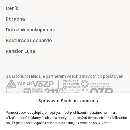
Ceník
Poradna
Dotazník spokojenosti
Resturace Leonardo
Penzion Luna
Sanatorium Helios je partnerem všech zdravotních pojišťoven:
Spravovat Souhlas s cookies
Copyright © 2026 | Všechna práva vyhrazena | Sanatorium Helios
Pomocí cookies vylepšujeme příjemnost prohlížení, nabízíme na míru
přizpůsobené reklamy či obsah a analyzujeme návštěvnost stránky. Kliknutím
Ochrana osobních údajů
na „Přijmout vše“ vyjadřujete souhlas s tím, jak cookies používáme.