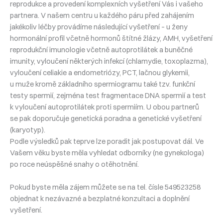
reprodukce a provedení komplexních vyšetření Vás i vašeho
partnera. V našem centru u každého páru před zahájením
jakékoliv léčby provádíme následující vyšetření – u ženy
hormonální profil včetně hormonů štítné žlázy, AMH, vyšetření
reprodukční imunologie včetně autoprotilátek a buněčné
imunity, vyloučení některých infekcí (chlamydie, toxoplazma),
vyloučení celiakie a endometriózy, PCT, lačnou glykemii,
u muže kromě základního spermiogramu také tzv. funkční
testy spermií, zejména test fragmentace DNA spermií a test
k vyloučení autoprotilátek proti spermiím. U obou partnerů
se pak doporučuje genetická poradna a genetické vyšetření
(karyotyp).
Podle výsledků pak teprve lze poradit jak postupovat dál. Ve
Vašem věku byste měla vyhledat odborníky (ne gynekologa)
po roce neúspěšné snahy o otěhotnění.
Pokud byste měla zájem můžete se na tel. čísle 549523258
objednat k nezávazné a bezplatné konzultaci a doplnění
vyšetření.