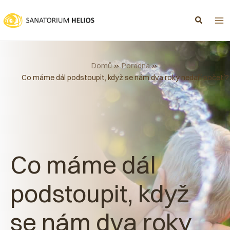
Přeskočit
na
obsah
Domů
Poradna
Co máme dál podstoupit, když se nám dva roky nedaří početí?
Co máme dál
podstoupit, když
se nám dva roky