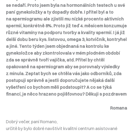
se nedaří. Proto jsem byla na hormonálních testech u své
paní gynekoložky a ty dopadly dobře. I přítel byl a to
na spermiogramu ale zjistili mu nízké procento aktivních
spermií, konkrétně 8%. Proto již teď 4. měsícem konzumuje
různé vitamíny na podporu tvorby a kvality spermií. I já již
delší dobu beru kys. listovou, omega 3, kotvičník, kontryhel
a jiné. Tento týden jsem objednaná na kontrolu ke
gynekoložce aby zkontrolovala v mém plodném období
zda se správně tvoří vajíčka, atd. Přítel by chtěl
opakovaně na spermiogram aby se porovnaly výsledky
z minula. Zeptat bych se chtěla vás jako odborníků, zda
postupuji správně a jestli doporučujete nějaká další
vyšetření co bychom měli podstoupit? A co se týká
financí, je něco hrazeno pojišťovnou? Děkuji s pozdravem
Romana
Dobrý večer, paní Romano,
určitě by bylo dobré navštívit kvalitní centrum asistované