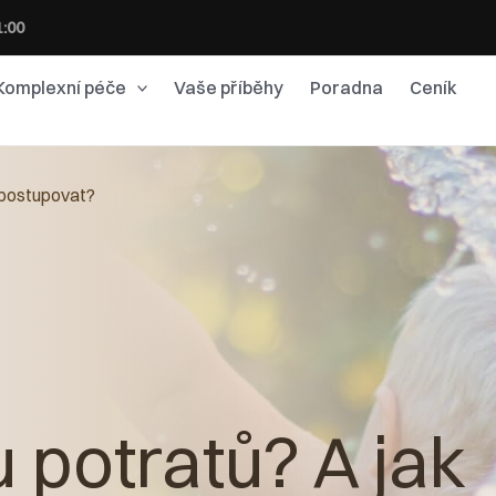
1:00
Komplexní péče
Vaše příběhy
Poradna
Ceník
e postupovat?
u potratů? A jak