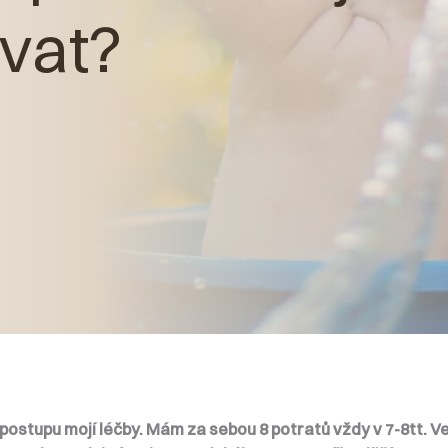
vat?
ostupu mojí léčby. Mám za sebou 8 potratů vždy v 7-8tt. V