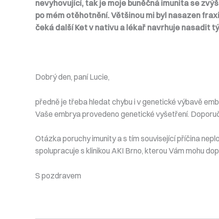
nevyhovující, tak je moje buněčná imunita se zvýš
po mém otěhotnění. Většinou mi byl nasazen fraxi
čeká další Ket v nativu a lékař navrhuje nasadit 
Dobrý den, paní Lucie,
předně je třeba hledat chybu i v genetické výbavě embr
Vaše embrya provedeno genetické vyšetření. Doporuč
Otázka poruchy imunity a s tím související příčina nepl
spolupracuje s klinikou AKI Brno, kterou Vám mohu dop
S pozdravem