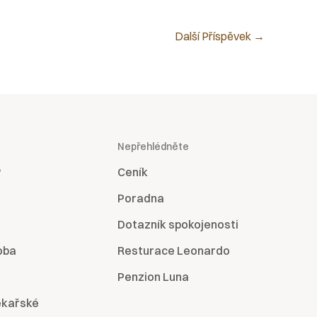
Další Příspěvek
→
Nepřehlédněte
?
Ceník
Poradna
Dotazník spokojenosti
oba
Resturace Leonardo
Penzion Luna
ékařské