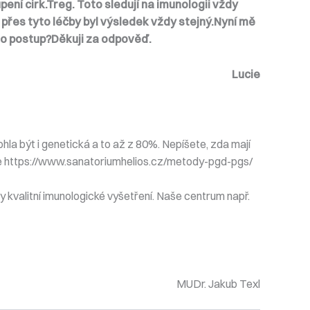
ení cirk.Treg. Toto sledují na imunologii vždy
přes tyto léčby byl výsledek vždy stejný.Nyní mě
nto postup?Děkuji za odpověď.
Lucie
hla být i genetická a to až z 80%. Nepíšete, zda mají
e https://www.sanatoriumhelios.cz/metody-pgd-pgs/
dy kvalitní imunologické vyšetření. Naše centrum např.
MUDr. Jakub Texl