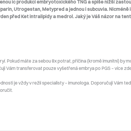
enou ic produkcí embryotoxického TNG a spíše nižší zastoup
parin, Utrogestan, Metypred a jednou i subcuvia. Nicméně i 
týden před Ket intralipidy a medrol. Jaký je Váš názor na te
yí. Pokud máte za sebou 8x potrat, příčina (kromě imunitní) by mo
uji Vám transferovat pouze vyšetřená embrya po PGS – více zd
odnosti je vždy v režii specialisty – imunologa. Doporučuji Vám te
oručit.