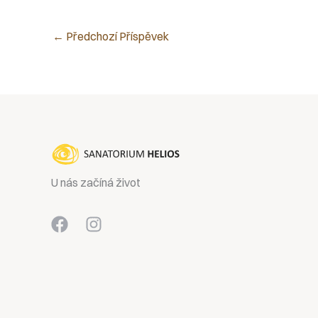
←
Předchozí Příspěvek
U nás začíná život