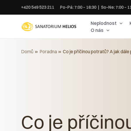
Přeskočit
+420 549 523 211
Po–Pá: 7:00 – 16:30 | So–Ne: 7:00 – 1
na
obsah
Neplodnost
O nás
Domů
Poradna
Co je příčinou potratů? A jak dál
Co je příčino