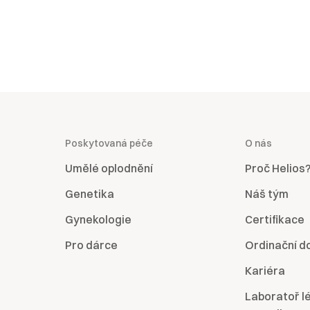
Poskytovaná péče
O nás
Umělé oplodnění
Proč Helios
Genetika
Náš tým
Gynekologie
Certifikace
Pro dárce
Ordinační d
Kariéra
Laboratoř l