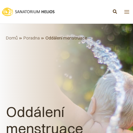
Přeskočit
na
obsah
Domů
Poradna
Oddálení menstruace
Oddálení
menstruace