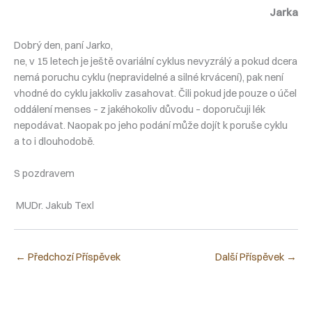
Jarka
Dobrý den, paní Jarko,
ne, v 15 letech je ještě ovariální cyklus nevyzrálý a pokud dcera
nemá poruchu cyklu (nepravidelné a silné krvácení), pak není
vhodné do cyklu jakkoliv zasahovat. Čili pokud jde pouze o účel
oddálení menses – z jakéhokoliv důvodu – doporučuji lék
nepodávat. Naopak po jeho podání může dojít k poruše cyklu
a to i dlouhodobě.
S pozdravem
MUDr. Jakub Texl
←
Předchozí Příspěvek
Další Příspěvek
→