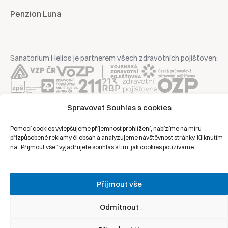
Penzion Luna
Sanatorium Helios je partnerem všech zdravotních pojišťoven:
Spravovat Souhlas s cookies
Copyright © 2026 | Všechna práva vyhrazena | Sanatorium Helios
Pomocí cookies vylepšujeme příjemnost prohlížení, nabízíme na míru
přizpůsobené reklamy či obsah a analyzujeme návštěvnost stránky. Kliknutím
Ochrana osobních údajů
na „Přijmout vše“ vyjadřujete souhlas s tím, jak cookies používáme.
Právní prohlášení
Zásady cookies
Přijmout vše
Odmítnout