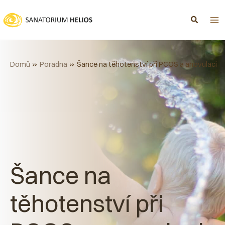
Přeskočit
na
obsah
Domů
Poradna
Šance na těhotenství při PCOS a anovulaci
Šance na
těhotenství při