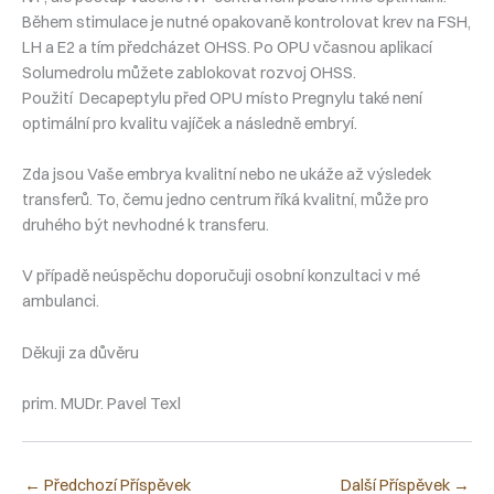
Během stimulace je nutné opakovaně kontrolovat krev na FSH,
LH a E2 a tím předcházet OHSS. Po OPU včasnou aplikací
Solumedrolu můžete zablokovat rozvoj OHSS.
Použití Decapeptylu před OPU místo Pregnylu také není
optimální pro kvalitu vajíček a následně embryí.
Zda jsou Vaše embrya kvalitní nebo ne ukáže až výsledek
transferů. To, čemu jedno centrum říká kvalitní, může pro
druhého být nevhodné k transferu.
V případě neúspěchu doporučuji osobní konzultaci v mé
ambulanci.
Děkuji za důvěru
prim. MUDr. Pavel Texl
←
Předchozí Příspěvek
Další Příspěvek
→