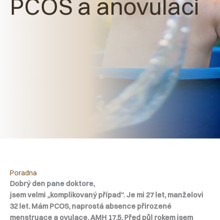
PCOS a anovulaci
Poradna
Dobrý den pane doktore,
jsem velmi „komplikovaný případ“. Je mi 27 let, manželovi
32 let. Mám PCOS, naprostá absence přirozené
menstruace a ovulace. AMH 17,5. Před půl rokem jsem