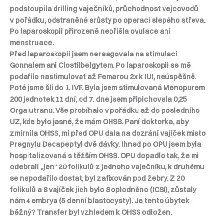
podstoupila drilling vaječníků, průchodnost vejcovodů
v pořádku, odstraněné srůsty po operaci slepého střeva.
Po laparoskopii přirozeně nepřišla ovulace ani
menstruace.
Před laparoskopií jsem nereagovala na stimulaci
Gonnalem ani Clostilbelgytem. Po laparoskopii se mě
podařilo nastimulovat až Femarou 2x k IUI, neúspěšně.
Poté jsme šli do 1. IVF. Byla jsem stimulovaná Menopurem
200 jednotek 11 dní, od 7. dne jsem připichovala 0,25
Orgalutranu. Vše probíhalo v pořádku až do posledního
UZ, kde bylo jasné, že mám OHSS. Paní doktorka, aby
zmírnila OHSS, mi před OPU dala na dozrání vajíček místo
Pregnylu Decapeptyl dvě dávky. Ihned po OPU jsem byla
hospitalizovaná s těžším OHSS. OPU dopadlo tak, že mi
odebrali „jen“ 20 folikulů z jednoho vaječníku, k druhému
se nepodařilo dostat, byl zafixován pod žebry. Z 20
folikulů a 8 vajíček jich bylo 8 oplodněno (ICSI), zůstaly
nám 4 embrya (5 denní blastocysty). Je tento úbytek
běžný? Transfer byl vzhledem k OHSS odložen.