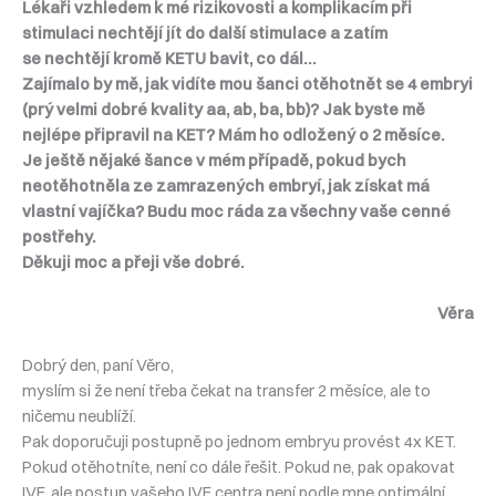
Lékaři vzhledem k mé rizikovosti a komplikacím při
stimulaci nechtějí jít do další stimulace a zatím
se nechtějí kromě KETU bavit, co dál…
Zajímalo by mě, jak vidíte mou šanci otěhotnět se 4 embryi
(prý velmi dobré kvality aa, ab, ba, bb)? Jak byste mě
nejlépe připravil na KET? Mám ho odložený o 2 měsíce.
Je ještě nějaké šance v mém případě, pokud bych
neotěhotněla ze zamrazených embryí, jak získat má
vlastní vajíčka? Budu moc ráda za všechny vaše cenné
postřehy.
Děkuji moc a přeji vše dobré.
Věra
Dobrý den, paní Věro,
myslím si že není třeba čekat na transfer 2 měsíce, ale to
ničemu neublíží.
Pak doporučuji postupně po jednom embryu provést 4x KET.
Pokud otěhotníte, není co dále řešit. Pokud ne, pak opakovat
IVF, ale postup vašeho IVF centra není podle mne optimální.