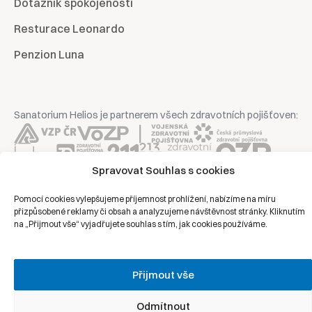
Dotazník spokojenosti
Resturace Leonardo
Penzion Luna
Sanatorium Helios je partnerem všech zdravotních pojišťoven:
Spravovat Souhlas s cookies
Copyright © 2026 | Všechna práva vyhrazena | Sanatorium Helios
Pomocí cookies vylepšujeme příjemnost prohlížení, nabízíme na míru
přizpůsobené reklamy či obsah a analyzujeme návštěvnost stránky. Kliknutím
na „Přijmout vše“ vyjadřujete souhlas s tím, jak cookies používáme.
Ochrana osobních údajů
Právní prohlášení
Přijmout vše
Zásady cookies
Odmítnout