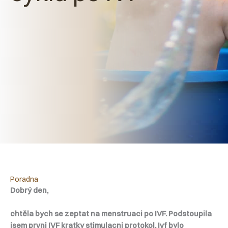
Poradna
Dobrý den,
chtěla bych se zeptat na menstruaci po IVF. Podstoupila
jsem prvni IVF kratky stimulacni protokol. Ivf bylo