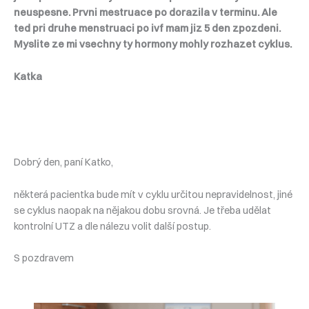
neuspesne. Prvni mestruace po dorazila v terminu. Ale
ted pri druhe menstruaci po ivf mam jiz 5 den zpozdeni.
Myslite ze mi vsechny ty hormony mohly rozhazet cyklus.
Katka
Dobrý den, paní Katko,
některá pacientka bude mít v cyklu určitou nepravidelnost, jiné
se cyklus naopak na nějakou dobu srovná. Je třeba udělat
kontrolní UTZ a dle nálezu volit další postup.
S pozdravem