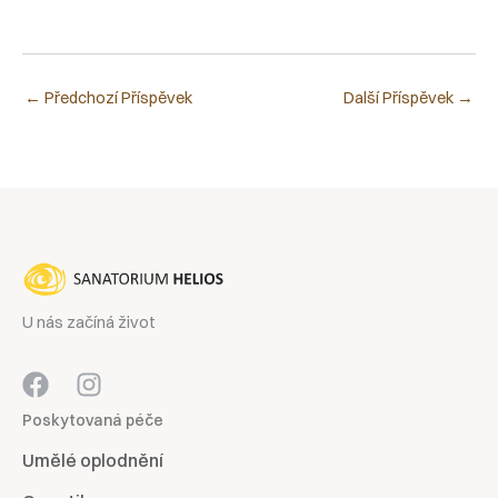
←
Předchozí Příspěvek
Další Příspěvek
→
U nás začíná život
Poskytovaná péče
Umělé oplodnění