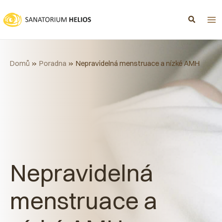
Přeskočit
na
obsah
Domů
Poradna
Nepravidelná menstruace a nízké AMH
Nepravidelná
menstruace a