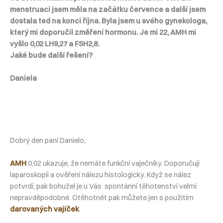
menstruaci jsem měla na začátku července a další jsem
dostala ted na konci října. Byla jsem u svého gynekologa,
který mi doporučil změření hormonu. Je mi 22, AMH mi
vyšlo 0,02 LH9,27 a FSH2,8.
Jaké bude další řešení?
Daniela
Dobrý den paní Danielo,
AMH
0,02 ukazuje, že nemáte funkční vaječníky. Doporučuji
laparoskopii a ověření nálezu histologicky. Když se nález
potvrdí, pak bohužel je u Vás spontánní těhotenství velmi
nepravděpodobné. Otěhotnět pak můžete jen s použitím
darovaných vajíček
.