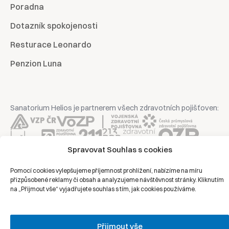
Poradna
Dotazník spokojenosti
Resturace Leonardo
Penzion Luna
Sanatorium Helios je partnerem všech zdravotních pojišťoven:
Spravovat Souhlas s cookies
Copyright © 2026 | Všechna práva vyhrazena | Sanatorium Helios
Pomocí cookies vylepšujeme příjemnost prohlížení, nabízíme na míru
přizpůsobené reklamy či obsah a analyzujeme návštěvnost stránky. Kliknutím
Ochrana osobních údajů
na „Přijmout vše“ vyjadřujete souhlas s tím, jak cookies používáme.
Právní prohlášení
Zásady cookies
Přijmout vše