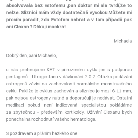
absolvovala bez Estofemu ,pan doktor mi ale tvrdí,že to
nelze. Sliznici mám vždy dostatečně vysokou.Můžete mi
prosím poradit, zda Estofem nebrat a v tom případě pak
ani Clexan ? Děkuji mockrát
Michaela
Dobrý den, paní Michaelo,
u nás preferujeme KET v přirozeném cyklu jen s podporou
gestagenů – Utrogestanu v dávkování 2-0-2. Otázka podávání
estrogenů závisí na zachovalosti normálního menstruačního
cyklu. Pakliže je cyklus zachován a sliznice je mezi 6-11 mm,
pak nejsou estrogeny nutné a doporučuji je nedávat. Ostatní
medikaci pokud není indikovaná specialistou pokládáme
za zbytečnou – především kortikoidy. Užívání Clexanu bych
ponechal na rozhodnutí vašeho hematologa.
S pozdravem a přáním hezkého dne