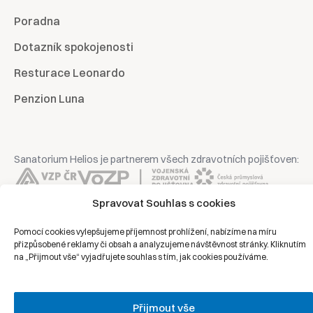
Poradna
Dotazník spokojenosti
Resturace Leonardo
Penzion Luna
Sanatorium Helios je partnerem všech zdravotních pojišťoven:
Spravovat Souhlas s cookies
Pomocí cookies vylepšujeme příjemnost prohlížení, nabízíme na míru
Copyright © 2026 | Všechna práva vyhrazena | Sanatorium Helios
přizpůsobené reklamy či obsah a analyzujeme návštěvnost stránky. Kliknutím
na „Přijmout vše“ vyjadřujete souhlas s tím, jak cookies používáme.
Ochrana osobních údajů
Právní prohlášení
Přijmout vše