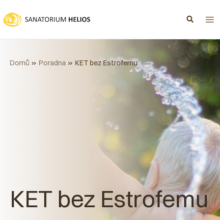
Přeskočit
na
obsah
Domů
Poradna
KET bez Estrofemu
KET bez Estrofemu