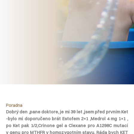
Poradna
Dobrý den ,pane doktore, je mi 39 let ,jsem před prvním Ket
-bylo mi doporučeno brát Estofem 2×1 ,Medrol 4 mg 1×1 ,
po Ket pak 1/2,Crinone gel a Clexane pro A1298C mutaci
v genu pro MTHFR v homozygotním stavu. Ráda bych KET