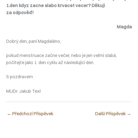
1.den kdyz zacne slabo krvacet vecer? Děkuji
za odpověď!
Magda
Dobrý den, paní Magdaléno,
pokud menstruace začne večer, nebo je jen velmi slabá,
počítejte jako 1. den cyklu až následující den.
S pozdravem
MUDr. Jakub Texl
←
Předchozí Příspěvek
Další Příspěvek
→