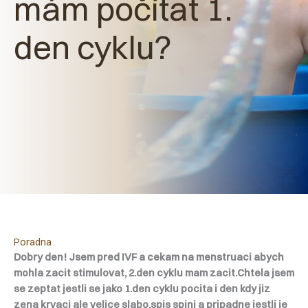
mám počítat 1.
den cyklu?
Poradna
Dobry den! Jsem pred IVF a cekam na menstruaci abych
mohla zacit stimulovat, 2.den cyklu mam zacit.Chtela jsem
se zeptat jestli se jako 1.den cyklu pocita i den kdy jiz
zena krvaci ale velice slabo,spis spini a pripadne jestli je