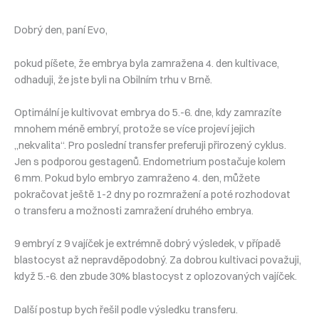
Dobrý den, paní Evo,
pokud píšete, že embrya byla zamražena 4. den kultivace,
odhaduji, že jste byli na Obilním trhu v Brně.
Optimální je kultivovat embrya do 5.-6. dne, kdy zamrazíte
mnohem méně embryí, protože se více projeví jejich
„nekvalita“. Pro poslední transfer preferuji přirozený cyklus.
Jen s podporou gestagenů. Endometrium postačuje kolem
6 mm. Pokud bylo embryo zamraženo 4. den, můžete
pokračovat ještě 1-2 dny po rozmražení a poté rozhodovat
o transferu a možnosti zamražení druhého embrya.
9 embryí z 9 vajíček je extrémně dobrý výsledek, v případě
blastocyst až nepravděpodobný. Za dobrou kultivaci považuji,
když 5.-6. den zbude 30% blastocyst z oplozovaných vajíček.
Další postup bych řešil podle výsledku transferu.