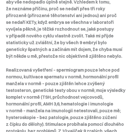
aby vše nedopadlo úplně stejně. Vzhledem k tomu,
že neznáme příčinu, proč se nedaří přes tři roky
přirozeně (přirozené těhotenství ani jednou) ani proč
se nedaří KETy, když embrya se všechna v laboratoři
vyvíjela pěkně, je těžké rozhodnout se, jaké postupy
v případě nového cyklu vlastně zvolit. Také mi přijde
statisticky už zvláštní, že by všech 9 embryí bylo
geneticky špatných a začínám mít dojem, že chyba musí
být někde u mě, přestože nic objektivně zjištěno nebylo.
Realizovaná vyšetření – spermiogram pouze lehce pod
normou, kultivace spermatu v normě, hormonální profil
manžela v normě – pouze zjištěn lehce zvýšený
testosteron, genetické testy obou v normě; moje výsledky
komplet v normě (TSH, průchodnost vejcovodů,
hormonální profil, AMH 3,6, hematologie i imunologie
v normě – manžela na imunologii netestovali, pouze mě;
hysteroskopie – bez patologie, pouze zjištěno zúžení
z čípku do dělohy). Stimulace probíhala pomocí dlouhého
protokolu, bez problémů, Z 10 vajíček 9 zralých, všech