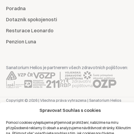
Poradna
Dotazník spokojenosti
Resturace Leonardo
Penzion Luna
Sanatorium Helios je partnerem všech zdravotních pojišťoven:
Copyright © 2026 | Všechna práva vyhrazena | Sanatorium Helios
Spravovat Souhlas s cookies
Ochrana osobních údajů
Pomocí cookies vylepšujeme příjemnost prohlížení, nabízíme na míru
přizpůsobené reklamy či obsah a analyzujeme návštěvnost stránky. Kliknutím
Právní prohlášení
na „Přijmout vše“ vyjadřujete souhlas s tím, jak cookies používáme.