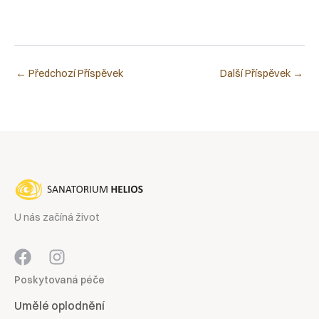
←
Předchozí Příspěvek
Další Příspěvek
→
U nás začíná život
Poskytovaná péče
Umělé oplodnění