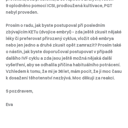
9 oplodněno pomocí ICSI, prodloužená kultivace, PGT
nebyl proveden.
Prosím o radu, jak byste postupoval při posledním
zbývajícím KETu (dvojice embryí) – zda ještě zkusit nějaké
léky či preferovat přirozený cyklus, vložit obě embrya
nebo jen jedno a druhé zkusit opět zamrazit? Prosím také
o nástin, jak byste doporučoval postupovat v případě
dalšího IVF cyklu a zda jsou ještě možná nějaká další
vyšetření, aby se odhalila příčina habituálního potrácení.
Vzhledem k tomu, že mi je 36 let, mám pocit, že ji moc času
k dosažení těhotenství nezbývá. Moc děkuji za reakci.
S pozdravem,
Eva