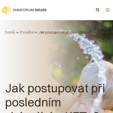
Přeskočit
na
obsah
Domů
Poradna
Jak postupovat při posledním zbývajícím KE
Jak postupovat při
posledním