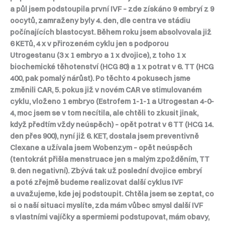
a půl jsem podstoupila první IVF – zde získáno 9 embryí z 9
oocytů, zamraženy byly 4. den, dle centra ve stádiu
počínajících blastocyst. Během roku jsem absolvovala již
6 KETů, 4 x v přirozeném cyklu jen s podporou
Utrogestanu (3 x 1 embryo a 1 x dvojice), z toho 1 x
biochemické těhotenství (HCG 80) a 1 x potrat v 6. TT (HCG
400, pak pomalý nárůst). Po těchto 4 pokusech jsme
změnili CAR, 5. pokus již v novém CAR ve stimulovaném
cyklu, vloženo 1 embryo (Estrofem 1-1-1 a Utrogestan 4-0-
4, moc jsem se v tom necítila, ale chtěli to zkusit jinak,
když předtím vždy neúspěch) – opět potrat v 6 TT (HCG 14.
den přes 900), nyní již 6. KET, dostala jsem preventivně
Clexane a užívala jsem Wobenzym – opět neúspěch
(tentokrát přišla menstruace jen s malým zpožděním, TT
9. den negativní). Zbývá tak už poslední dvojice embryí
a poté zřejmě budeme realizovat další cyklus IVF
a uvažujeme, kde jej podstoupit. Chtěla jsem se zeptat, co
si o naší situaci myslíte, zda mám vůbec smysl další IVF
s vlastními vajíčky a spermiemi podstupovat, mám obavy,