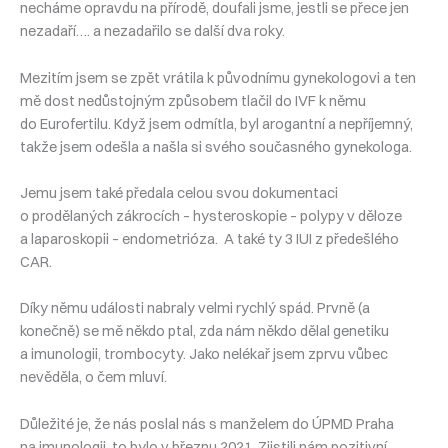
necháme opravdu na přírodě, doufali jsme, jestli se přece jen
nezadaří…. a nezadařilo se další dva roky.
Mezitím jsem se zpět vrátila k původnímu gynekologovi a ten
mě dost nedůstojným způsobem tlačil do IVF k němu
do Eurofertilu. Když jsem odmítla, byl arogantní a nepříjemný,
takže jsem odešla a našla si svého současného gynekologa.
Jemu jsem také předala celou svou dokumentaci
o prodělaných zákrocích – hysteroskopie – polypy v děloze
a laparoskopii – endometrióza. A také ty 3 IUI z předešlého
CAR.
Díky němu události nabraly velmi rychlý spád. Prvně (a
konečně) se mě někdo ptal, zda nám někdo dělal genetiku
a imunologii, trombocyty. Jako nelékař jsem zprvu vůbec
nevěděla, o čem mluví.
Důležité je, že nás poslal nás s manželem do ÚPMD Praha
na imunologii, to bylo v březnu 2021. Zjistili nám pozitivní