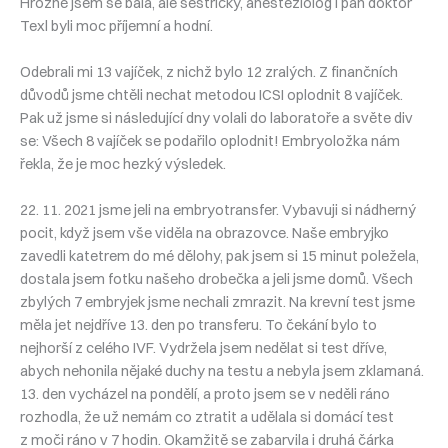
Hrozně jsem se bála, ale sestřičky, anesteziolog i pan doktor
Texl byli moc příjemní a hodní.
Odebrali mi 13 vajíček, z nichž bylo 12 zralých. Z finančních
důvodů jsme chtěli nechat metodou ICSI oplodnit 8 vajíček.
Pak už jsme si následující dny volali do laboratoře a světe div
se: Všech 8 vajíček se podařilo oplodnit! Embryoložka nám
řekla, že je moc hezký výsledek.
22. 11. 2021 jsme jeli na embryotransfer. Vybavuji si nádherný
pocit, když jsem vše viděla na obrazovce. Naše embryjko
zavedli katetrem do mé dělohy, pak jsem si 15 minut poležela,
dostala jsem fotku našeho drobečka a jeli jsme domů. Všech
zbylých 7 embryjek jsme nechali zmrazit. Na krevní test jsme
měla jet nejdříve 13. den po transferu. To čekání bylo to
nejhorší z celého IVF. Vydržela jsem nedělat si test dříve,
abych nehonila nějaké duchy na testu a nebyla jsem zklamaná.
13. den vycházel na pondělí, a proto jsem se v neděli ráno
rozhodla, že už nemám co ztratit a udělala si domácí test
z moči ráno v 7 hodin. Okamžitě se zabarvila i druhá čárka