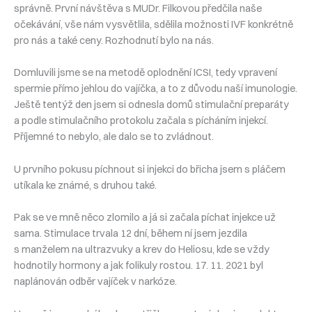
správně. První návštěva s MUDr. Filkovou předčila naše
očekávání, vše nám vysvětlila, sdělila možnosti IVF konkrétně
pro nás a také ceny. Rozhodnutí bylo na nás.
Domluvili jsme se na metodě oplodnění ICSI, tedy vpravení
spermie přímo jehlou do vajíčka, a to z důvodu naší imunologie.
Ještě tentýž den jsem si odnesla domů stimulační preparáty
a podle stimulačního protokolu začala s pícháním injekcí.
Příjemné to nebylo, ale dalo se to zvládnout.
U prvního pokusu píchnout si injekci do břicha jsem s pláčem
utíkala ke známé, s druhou také.
Pak se ve mně něco zlomilo a já si začala píchat injekce už
sama. Stimulace trvala 12 dní, během ní jsem jezdila
s manželem na ultrazvuky a krev do Heliosu, kde se vždy
hodnotily hormony a jak folikuly rostou. 17. 11. 2021 byl
naplánován odběr vajíček v narkóze.