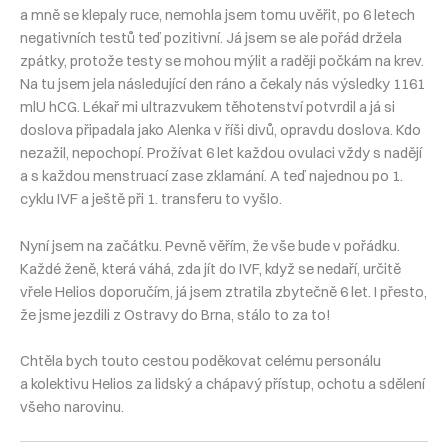
a mně se klepaly ruce, nemohla jsem tomu uvěřit, po 6 letech
negativních testů teď pozitivní. Já jsem se ale pořád držela
zpátky, protože testy se mohou mýlit a raději počkám na krev.
Na tu jsem jela následující den ráno a čekaly nás výsledky 1161
mlU hCG. Lékař mi ultrazvukem těhotenství potvrdil a já si
doslova připadala jako Alenka v říši divů, opravdu doslova. Kdo
nezažil, nepochopí. Prožívat 6 let každou ovulaci vždy s nadějí
a s každou menstruací zase zklamání. A teď najednou po 1.
cyklu IVF a ještě při 1. transferu to vyšlo.
Nyní jsem na začátku. Pevně věřím, že vše bude v pořádku.
Každé ženě, která váhá, zda jít do IVF, když se nedaří, určitě
vřele Helios doporučím, já jsem ztratila zbytečně 6 let. I přesto,
že jsme jezdili z Ostravy do Brna, stálo to za to!
Chtěla bych touto cestou poděkovat celému personálu
a kolektivu Helios za lidský a chápavý přístup, ochotu a sdělení
všeho narovinu.