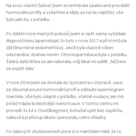
Na svou vlastní žádost jsem si nechávala opakovaně provádět
hormonální profily a vyšetření a nikdy se na nic nepřišlo, vše
bylo jako by v pořádku.
Po dalším roce marných pokusů jsem si opět sama vyžádala
diagnostickou laparoskopii, to bylo v roce 2017 a při ní mi byla
zjištěna mírná endometrióza. Jestli byla vlastně vůbec
odstraněna, dodnes nevím. Chromopertubace byla v pořádku.
Žádná další léčba se ale nekonala, můj lékař mi sdělil: „Můžete
se snažit dále.“
V roce 2018 jsem se dostala do Gyncentra v Ostravě, zase
se zkoumal pouze hormonální profil a základní spermiogram
manžela. Vše bylo údajně v pořádku, včetně ovulace, jen mě
pořád trápila bolestivější menstruace. V tomto centru mi
provedli 3x IUI s Clostilbegytem, bohužel opět bez úspěchu,
celkově byl přístup lékaře i personálu velmi chladný.
Po takových zkušenostech jsme si s manželem řekli, že to