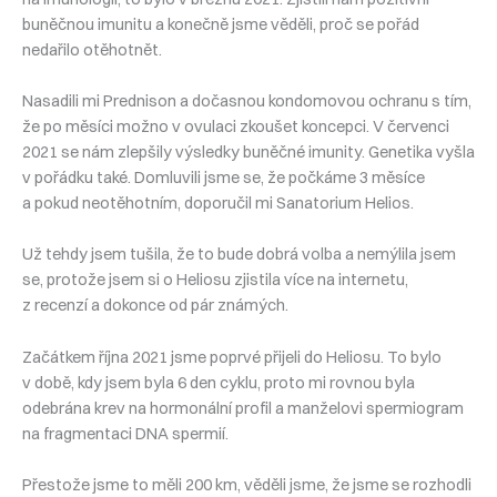
buněčnou imunitu a konečně jsme věděli, proč se pořád
nedařilo otěhotnět.
Nasadili mi Prednison a dočasnou kondomovou ochranu s tím,
že po měsíci možno v ovulaci zkoušet koncepci. V červenci
2021 se nám zlepšily výsledky buněčné imunity. Genetika vyšla
v pořádku také. Domluvili jsme se, že počkáme 3 měsíce
a pokud neotěhotním, doporučil mi Sanatorium Helios.
Už tehdy jsem tušila, že to bude dobrá volba a nemýlila jsem
se, protože jsem si o Heliosu zjistila více na internetu,
z recenzí a dokonce od pár známých.
Začátkem října 2021 jsme poprvé přijeli do Heliosu. To bylo
v době, kdy jsem byla 6 den cyklu, proto mi rovnou byla
odebrána krev na hormonální profil a manželovi spermiogram
na fragmentaci DNA spermií.
Přestože jsme to měli 200 km, věděli jsme, že jsme se rozhodli