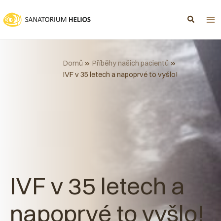
Přeskočit
na
obsah
Domů
Příběhy našich pacientů
IVF v 35 letech a napoprvé to vyšlo!
IVF v 35 letech a
napoprvé to vyšlo!