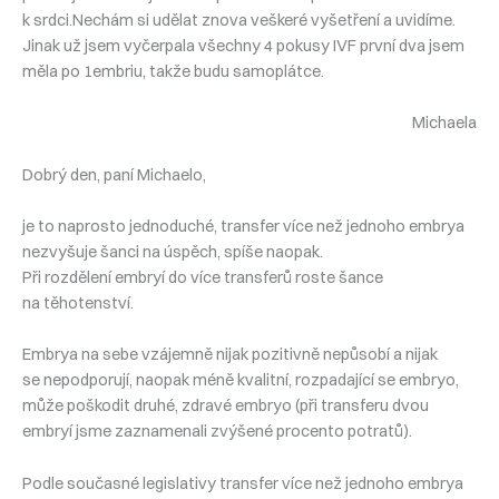
k srdci.Nechám si udělat znova veškeré vyšetření a uvidíme.
Jinak už jsem vyčerpala všechny 4 pokusy IVF první dva jsem
měla po 1embriu, takže budu samoplátce.
Michaela
Dobrý den, paní Michaelo,
je to naprosto jednoduché, transfer více než jednoho embrya
nezvyšuje šanci na úspěch, spíše naopak.
Při rozdělení embryí do více transferů roste šance
na těhotenství.
Embrya na sebe vzájemně nijak pozitivně nepůsobí a nijak
se nepodporují, naopak méně kvalitní, rozpadající se embryo,
může poškodit druhé, zdravé embryo (při transferu dvou
embryí jsme zaznamenali zvýšené procento potratů).
Podle současné legislativy transfer více než jednoho embrya