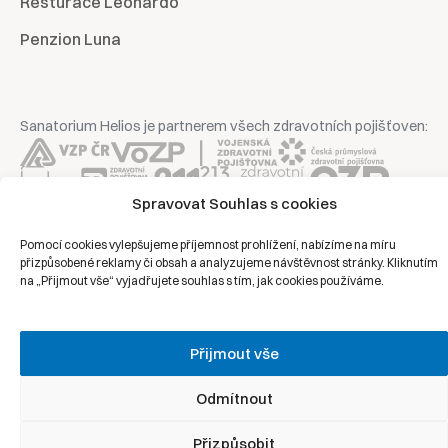
Resturace Leonardo
Penzion Luna
Sanatorium Helios je partnerem všech zdravotních pojišťoven:
Spravovat Souhlas s cookies
Copyright © 2026 | Všechna práva vyhrazena | Sanatorium Helios
Pomocí cookies vylepšujeme příjemnost prohlížení, nabízíme na míru
přizpůsobené reklamy či obsah a analyzujeme návštěvnost stránky. Kliknutím
na „Přijmout vše“ vyjadřujete souhlas s tím, jak cookies používáme.
Ochrana osobních údajů
Právní prohlášení
Přijmout vše
Zásady cookies
Odmítnout
Přizpůsobit