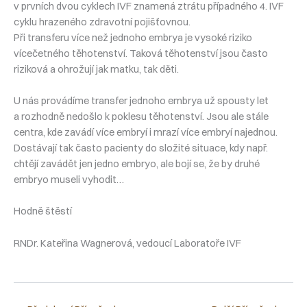
v prvních dvou cyklech IVF znamená ztrátu případného 4. IVF
cyklu hrazeného zdravotní pojišťovnou.
Při transferu více než jednoho embrya je vysoké riziko
vícečetného těhotenství. Taková těhotenství jsou často
riziková a ohrožují jak matku, tak děti.
U nás provádíme transfer jednoho embrya už spousty let
a rozhodně nedošlo k poklesu těhotenství. Jsou ale stále
centra, kde zavádí více embryí i mrazí více embryí najednou.
Dostávají tak často pacienty do složité situace, kdy např.
chtějí zavádět jen jedno embryo, ale bojí se, že by druhé
embryo museli vyhodit…
Hodně štěstí
RNDr. Kateřina Wagnerová, vedoucí Laboratoře IVF