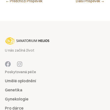
←
Předchozí Příspěvek
Další Příspěvek
→
U nás začíná život
Poskytovaná péče
Umělé oplodnění
Genetika
Gynekologie
Pro dárce