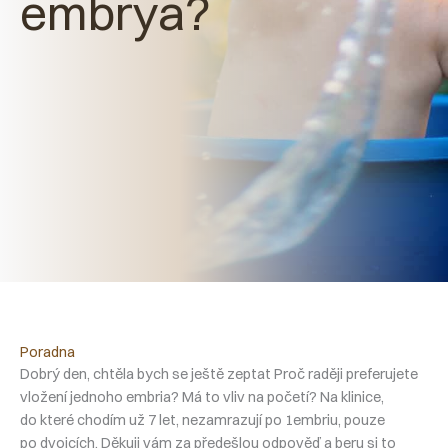
embrya?
Poradna
Dobrý den, chtěla bych se ještě zeptat Proč raději preferujete
vložení jednoho embria? Má to vliv na početí? Na klinice,
do které chodím už 7 let, nezamrazují po 1embriu, pouze
po dvojcích. Děkuji vám za předešlou odpověď a beru si to