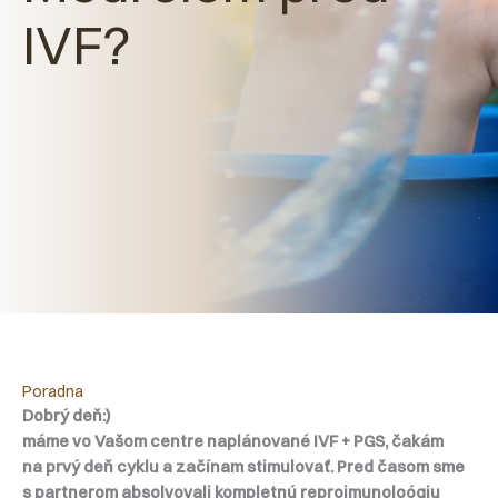
IVF?
Poradna
Dobrý deň:)
máme vo Vašom centre naplánované IVF + PGS, čakám
na prvý deň cyklu a začínam stimulovať. Pred časom sme
s partnerom absolvovali kompletnú reproimunoloógiu