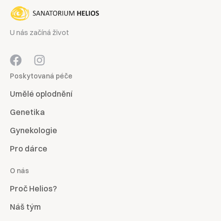
U nás začíná život
Poskytovaná péče
Umělé oplodnění
Genetika
Gynekologie
Pro dárce
O nás
Proč Helios?
Náš tým