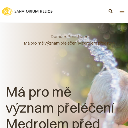
Přeskočit
na
obsah
Domů
Poradna
Má pro mě význam přeléčení Medrolem před IVF?
Má pro mě
význam přeléčení
Medrolem před