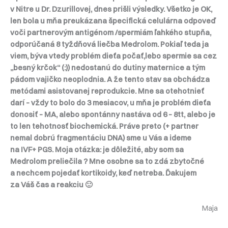
v Nitre u Dr. Dzurillovej, dnes prišli výsledky. Všetko je OK,
len bola u mňa preukázana špecifická celulárna odpoveď
voči partnerovým antigénom /spermiám ľahkého stupňa,
odporúčaná 8 tyždňová liečba Medrolom. Pokiaľ teda ja
viem, býva vtedy problém dieťa počať,lebo spermie sa cez
„besný krčok“ (:)) nedostanú do dutiny maternice a tým
pádom vajičko neoplodnia. A že tento stav sa obchádza
metódami asistovanej reprodukcie. Mne sa otehotnieť
darí – vždy to bolo do 3 mesiacov, u mňa je problém dieťa
donosiť – MA, alebo spontánny nastáva od 6 – 8tt, alebo je
to len tehotnosť biochemická. Práve preto (+ partner
nemal dobrú fragmentáciu DNA) sme u Vás a ideme
na IVF+ PGS. Moja otázka: je dôležité, aby som sa
Medrolom preliečila ? Mne osobne sa to zdá zbytočné
a nechcem pojedať kortikoidy, keď netreba. Ďakujem
za Váš čas a reakciu 🙂
Maja