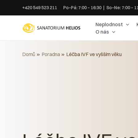
Přeskočit
+420 549 523 211
Po–Pá: 7:00 – 16:30 | So–Ne: 7:00 – 1
na
obsah
Neplodnost
O nás
Domů
Poradna
Léčba IVF ve vyšším věku