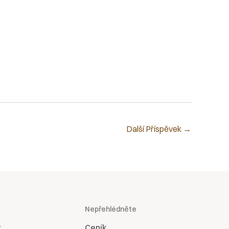
Další Příspěvek
→
Nepřehlédněte
?
Ceník