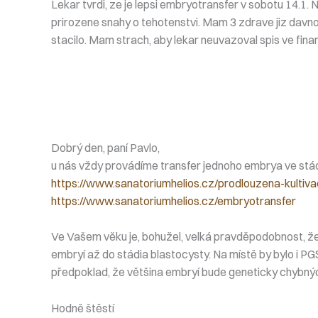
Lekar tvrdi, ze je lepsi embryotransfer v sobotu 14.1. N
prirozene snahy o tehotenstvi. Mam 3 zdrave jiz davno v
stacilo. Mam strach, aby lekar neuvazoval spis ve finan
Dobrý den, paní Pavlo,
u nás vždy provádíme transfer jednoho embrya ve stád
https://www.sanatoriumhelios.cz/prodlouzena-kultiv
https://www.sanatoriumhelios.cz/embryotransfer
Ve Vašem věku je, bohužel, velká pravděpodobnost, že
embryí až do stádia blastocysty. Na místě by bylo i PG
předpoklad, že většina embryí bude geneticky chybných 
Hodně štěstí