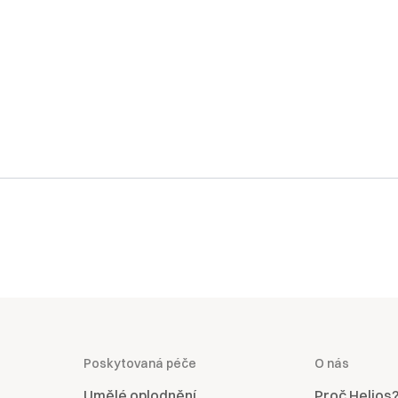
Poskytovaná péče
O nás
Umělé oplodnění
Proč Helios