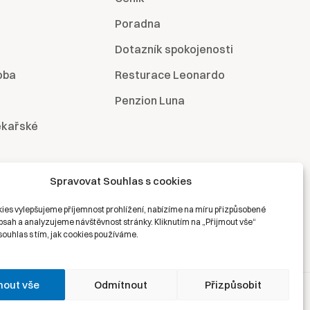
Poradna
Dotazník spokojenosti
oba
Resturace Leonardo
Penzion Luna
ékařské
Spravovat Souhlas s cookies
ies vylepšujeme příjemnost prohlížení, nabízíme na míru přizpůsobené
bsah a analyzujeme návštěvnost stránky. Kliknutím na „Přijmout vše“
souhlas s tím, jak cookies používáme.
mout vše
Odmítnout
Přizpůsobit
hrana osobních údajů
Právní prohlášení
Zásady cookies