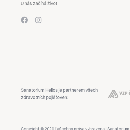
U nás začíná život
Sanatorium Helios je partnerem všech
zdravotních pojišťoven:
Copyright © 2026 | Všechna práva vyhrazena | Sanatorium 