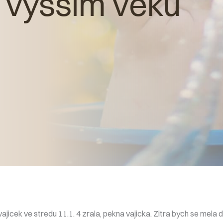
 vyšším věku
ajicek ve stredu 11.1. 4 zrala, pekna vajicka. Zitra bych se mela