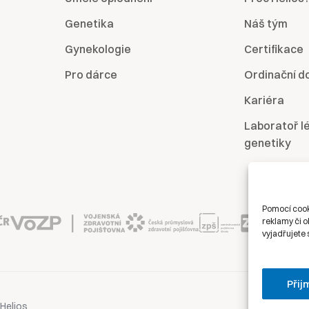
Genetika
Náš tým
Gynekologie
Certifikace
Pro dárce
Ordinační d
Kariéra
Laboratoř l
genetiky
Pomocí cook
reklamy či o
vyjadřujete 
Přij
Oc
Helios