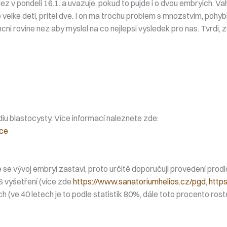
ez v pondeli 16.1. a uvazuje, pokud to pujde i o dvou embryich. Va
elke deti, pritel dve. I on ma trochu problem s mnozstvim, pohybli
cni rovine nez aby myslel na co nejlepsi vysledek pro nas. Tvrdi, 
iu blastocysty. Více informací naleznete zde:
ace
 se vývoj embryí zastaví, proto určitě doporučuji provedení pro
S vyšetření (více zde
https://www.sanatoriumhelios.cz/pgd
,
http
(ve 40 letech je to podle statistik 80%, dále toto procento rost