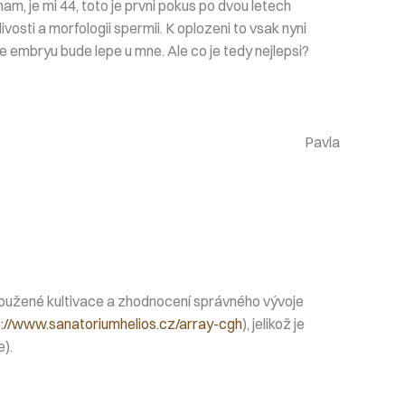
ham, je mi 44, toto je prvni pokus po dvou letech
vosti a morfologii spermii. K oplozeni to vsak nyni
ze embryu bude lepe u mne. Ale co je tedy nejlepsi?
Pavla
dloužené kultivace a zhodnocení správného vývoje
s://www.sanatoriumhelios.cz/array-cgh
), jelikož je
e).