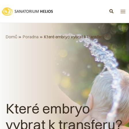
Přeskočit
na
obsah
Domů
Poradna
Které embryo vybrat k transferu?
Které embryo
vybrat k transferu?