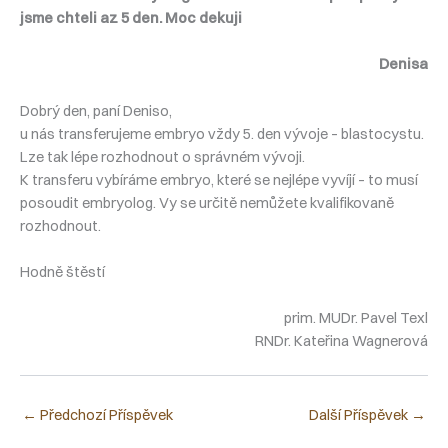
jsme chteli az 5 den. Moc dekuji
Denisa
Dobrý den, paní Deniso,
u nás transferujeme embryo vždy 5. den vývoje – blastocystu.
Lze tak lépe rozhodnout o správném vývoji.
K transferu vybíráme embryo, které se nejlépe vyvíjí – to musí
posoudit embryolog. Vy se určitě nemůžete kvalifikovaně
rozhodnout.
Hodně štěstí
prim. MUDr. Pavel Texl
RNDr. Kateřina Wagnerová
←
Předchozí Příspěvek
Další Příspěvek
→