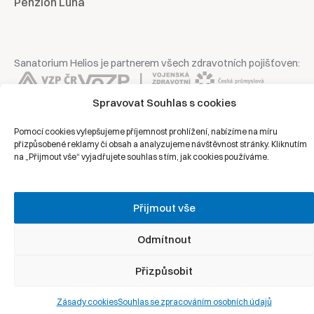
Penzion Luna
Sanatorium Helios je partnerem všech zdravotních pojišťoven:
Spravovat Souhlas s cookies
Pomocí cookies vylepšujeme příjemnost prohlížení, nabízíme na míru
Copyright © 2026 | Všechna práva vyhrazena | Sanatorium Helios
přizpůsobené reklamy či obsah a analyzujeme návštěvnost stránky. Kliknutím
na „Přijmout vše“ vyjadřujete souhlas s tím, jak cookies používáme.
Ochrana osobních údajů
Přijmout vše
Právní prohlášení
Zásady cookies
Odmítnout
Přizpůsobit
Zásady cookies
Souhlas se zpracováním osobních údajů