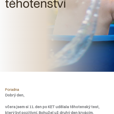
těhotenství
Poradna
Dobrý den,
včera jsem si 11. den po KET udělala těhotenský test,
který byl pozitivní. Bohužel už druhý den krvácím,