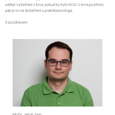
udělat vyšetření z krve, pokud by bylo hCG i z krve pozitivní,
pak je to na došetření u praktika/urologa.
S pozdravem
MUDr. Jakub Texl