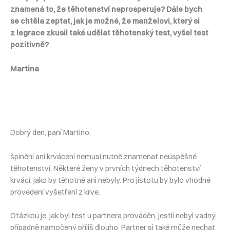
znamená to, že těhotenství neprosperuje? Dále bych
se chtěla zeptat, jak je možné, že manželovi, který si
z legrace zkusil také udělat těhotenský test, vyšel test
pozitivně?
Martina
Dobrý den, paní Martino,
špinění ani krvácení nemusí nutně znamenat neúspěšné
těhotenství. Některé ženy v prvních týdnech těhotenství
krvácí, jako by těhotné ani nebyly. Pro jistotu by bylo vhodné
provedení vyšetření z krve.
Otázkou je, jak byl test u partnera prováděn, jestli nebyl vadný,
případně namočený příliš dlouho. Partner si také může nechat