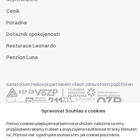
Ceník
Poradna
Dotazník spokojenosti
Resturace Leonardo
Penzion Luna
Sanatorium Helios je partnerem všech zdravotních pojišťoven:
Spravovat Souhlas s cookies
Copyright © 2026 | Všechna práva vyhrazena | Sanatorium Helios
Pomocí cookies vylepšujeme příjemnost prohlížení, nabízíme na míru
přizpůsobené reklamy či obsah a analyzujeme návštěvnost stránky. Kliknutím
Ochrana osobních údajů
na „Přijmout vše“ vyjadřujete souhlas s tím, jak cookies používáme.