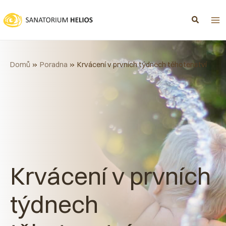
Přeskočit
na
obsah
Domů
Poradna
Krvácení v prvních týdnech těhotenství
Krvácení v prvních
týdnech