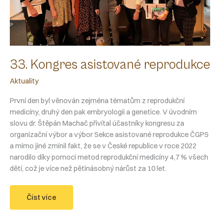
33. Kongres asistované reprodukce
Aktuality
První den byl věnován zejména tématům z reprodukční
medicíny, druhý den pak embryologii a genetice. V úvodním
slovu dr. Štěpán Machač přivítal účastníky kongresu za
organizační výbor a výbor Sekce asistované reprodukce ČGPS
a mimo jiné zmínil fakt, že se v České republice v roce 2022
narodilo díky pomoci metod reprodukční medicíny 4,7 % všech
dětí, což je více než pětinásobný nárůst za 10 let.
33.
Číst více
Kongres
asistované
reprodukce