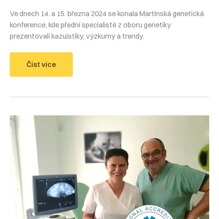
Ve dnech 14. a 15. března 2024 se konala Martinská genetická
konference, kde přední specialisté z oboru genetiky
prezentovali kazuistiky, výzkumy a trendy.
Martinská
Číst více
genetická
konference