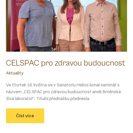
CELSPAC pro zdravou budoucnost
Aktuality
Ve čtvrtek 16. května se v Sanatoriu Helios konal seminář s
názvem „CELSPAC pro zdravou budoucnost aneb Brněnská
živá laboratoř“. Titulní přednášku přednesla
CELSPAC
Číst více
pro
zdravou
budoucnost