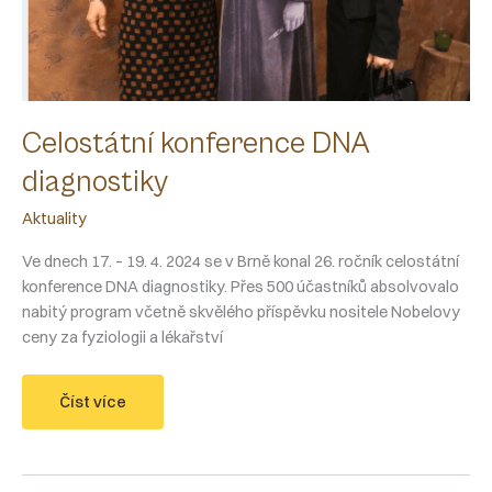
Celostátní konference DNA
diagnostiky
Aktuality
Ve dnech 17. – 19. 4. 2024 se v Brně konal 26. ročník celostátní
konference DNA diagnostiky. Přes 500 účastníků absolvovalo
nabitý program včetně skvělého příspěvku nositele Nobelovy
ceny za fyziologii a lékařství
Celostátní
Číst více
konference
DNA
diagnostiky