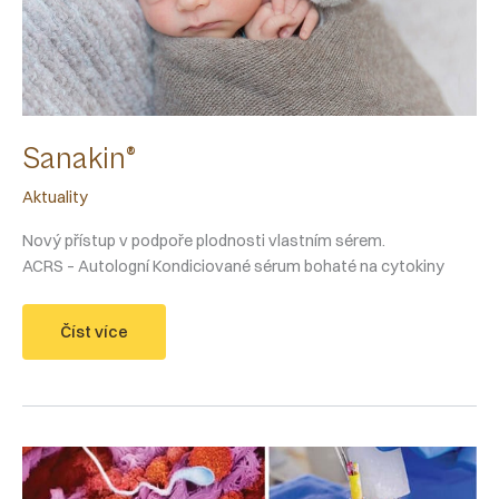
Sanakin®
Aktuality
Nový přístup v podpoře plodnosti vlastním sérem.
ACRS – Autologní Kondiciované sérum bohaté na cytokiny
Sanakin®
Číst více