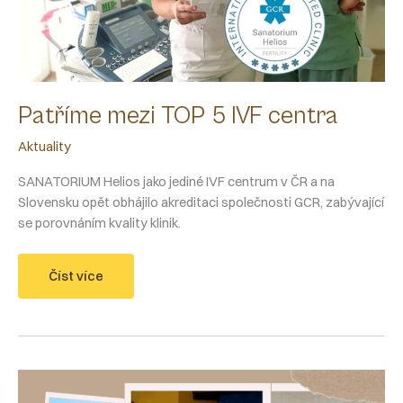
Patříme mezi TOP 5 IVF centra
Aktuality
SANATORIUM Helios jako jediné IVF centrum v ČR a na
Slovensku opět obhájilo akreditaci společnosti GCR, zabývající
se porovnáním kvality klinik.
Patříme
Číst více
mezi
TOP
5
IVF
centra