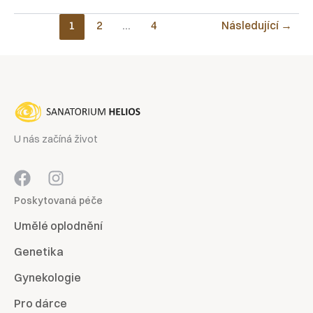
1
2
…
4
Následující
→
U nás začíná život
Poskytovaná péče
Umělé oplodnění
Genetika
Gynekologie
Pro dárce