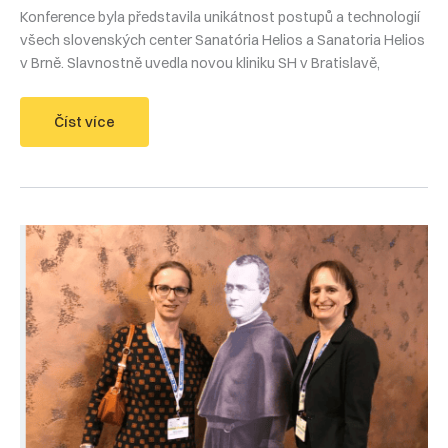
Konference byla představila unikátnost postupů a technologií
všech slovenských center Sanatória Helios a Sanatoria Helios
v Brně. Slavnostně uvedla novou kliniku SH v Bratislavě,
Konference
Číst více
„Brno
na
Slovensku“