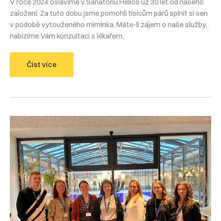
V roce 2024 oslavíme v Sanatoriu Helios už 30 let od našeho
založení. Za tuto dobu jsme pomohli tisícům párů splnit si sen
v podobě vytouženého miminka. Máte-li zájem o naše služby,
nabízíme Vám konzultaci s lékařem,
30.
Číst více
výročí
založení
Sanatoria
Helios