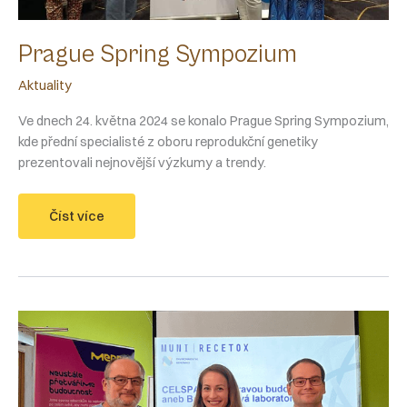
Prague Spring Sympozium
Aktuality
Ve dnech 24. května 2024 se konalo Prague Spring Sympozium,
kde přední specialisté z oboru reprodukční genetiky
prezentovali nejnovější výzkumy a trendy.
Prague
Číst více
Spring
Sympozium