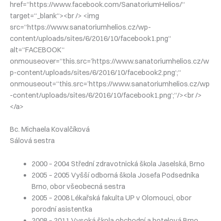
href=“https://www.facebook.com/SanatoriumHelios/“
target=“_blank“><br /> <img
src=“https://www.sanatoriumhelios.cz/wp-
content/uploads/sites/6/2016/10/facebook1.png“
alt=“FACEBOOK“
onmouseover=“this.src=’https://www.sanatoriumhelios.cz/w
p-content/uploads/sites/6/2016/10/facebook2.png‘;“
onmouseout=“this.src=’https://www.sanatoriumhelios.cz/wp
-content/uploads/sites/6/2016/10/facebook1.png‘;“/><br />
</a>
Bc. Michaela Kovalčíková
Sálová sestra
2000 – 2004 Střední zdravotnická škola Jaselská, Brno
2005 – 2005 Vyšší odborná škola Josefa Podsedníka
Brno, obor všeobecná sestra
2005 – 2008 Lékařská fakulta UP v Olomouci, obor
porodní asistentka
2008 – 2011 Vysoká škola obchodní a hotelová Brno,