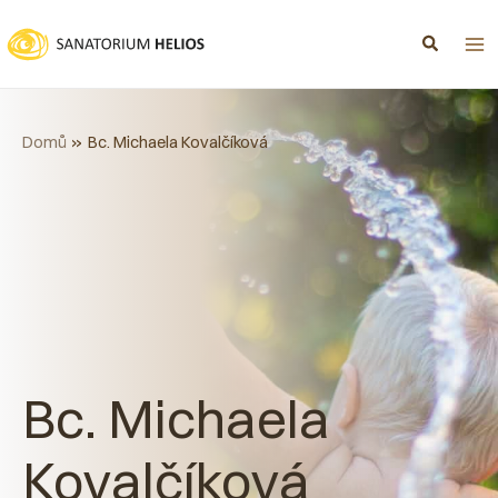
Přeskočit
na
obsah
Domů
Bc. Michaela Kovalčíková
Bc. Michaela
Kovalčíková