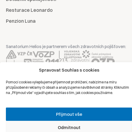
Resturace Leonardo
Penzion Luna
Sanatorium Helios je partnerem všech zdravotních pojišťoven:
Spravovat Souhlas s cookies
Copyright © 2026 | Všechna práva vyhrazena | Sanatorium Helios
Pomocí cookies vylepšujeme příjemnost prohlížení, nabízíme na míru
přizpůsobené reklamy či obsah a analyzujeme návštěvnost stránky. Kliknutím
na „Přijmout vše“ vyjadřujete souhlas s tím, jak cookies používáme.
Ochrana osobních údajů
Právní prohlášení
Přijmout vše
Zásady cookies
Odmítnout